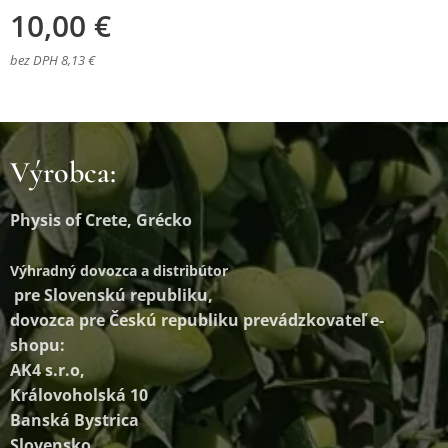
10,00
€
bez DPH 8,13 €
Výrobca:
Physis of Crete, Grécko
Výhradný dovozca a distribútor
pre Slovenskú republiku,
dovozca pre Českú republiku prevádzkovateľ e-
shopu:
AK4 s.r.o,
Královoholská 10
Banská Bystrica
Slovensko