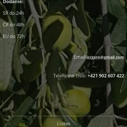
Dodanie:
SR do 24h
ČR do 48h
EU do 72h
Email:
iccgsro@gmail.com
Telefónne číslo:
+421 902 607 422
Cookies