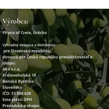
Výrobca:
Physis of Crete, Grécko
Výhradný dovozca a distribútor
pre Slovenskú republiku,
dovozca pre Českú republiku prevádzkovateľ e-
shopu:
AK4 s.r.o,
Královoholská 10
Banská Bystrica
Slovensko
IČO: 51 000 628
Sme plátci DPH
Prevádzka e-shopu: