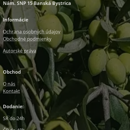
Nám. SNP 15 Banská Bystrica
Informácie
Ochrana osobných údajov
Obchodné podmienky
Autorské práva
Obchod
O nás
Kontakt
Dodanie:
SR do 24h