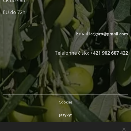
ČR do 48h
EU do 72h
Email:
iccgsro@gmail.com
Telefónne číslo:
+421 902 607 422
Cookies
Jazyky
Slovenčina
Magyar
English
Deutsch