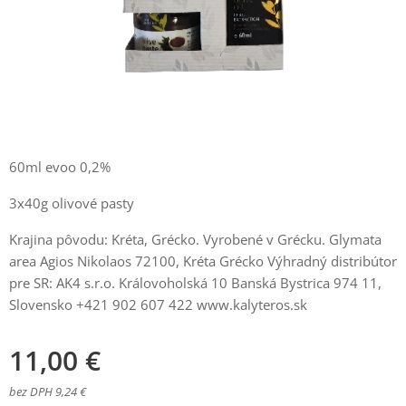
60ml evoo 0,2%
3x40g olivové pasty
Krajina pôvodu: Kréta, Grécko. Vyrobené v Grécku. Glymata
area Agios Nikolaos 72100, Kréta Grécko Výhradný distribútor
pre SR: AK4 s.r.o. Královoholská 10 Banská Bystrica 974 11,
Slovensko +421 902 607 422 www.kalyteros.sk
11,00
€
bez DPH 9,24 €