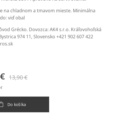
e na chladnom a tmavom mieste. Minimálna
 do: viď obal
ôvod Grécko. Dovozca: AK4 s.r.o. Kráľovohoľská
Bystrica 974 11, Slovensko +421 902 607 422
eros.sk
€
13,90
€
 €
Do košíka