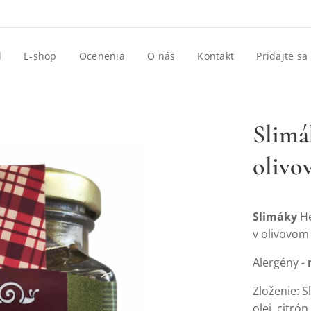
d
E-shop
Ocenenia
O nás
Kontakt
Pridajte sa
Slimá
olivo
Slimáky
He
v olivovom
Alergény -
Zloženie: S
olej, citró