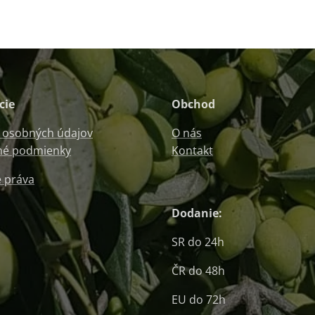
cie
Obchod
 osobných údajov
O nás
é podmienky
Kontakt
 práva
Dodanie:
SR do 24h
ČR do 48h
EU do 72h