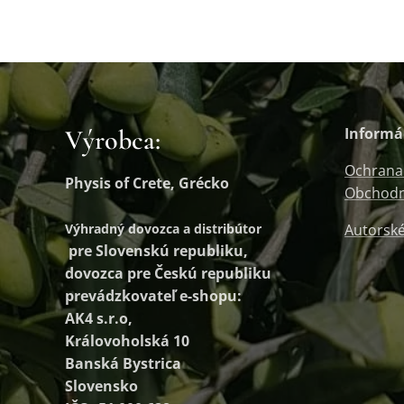
Výrobca:
Informá
Ochrana
Physis of Crete, Grécko
Obchodn
Výhradný dovozca a distribútor
Autorské
pre Slovenskú republiku,
dovozca pre Českú republiku
prevádzkovateľ e-shopu:
AK4 s.r.o,
Královoholská 10
Banská Bystrica
Slovensko