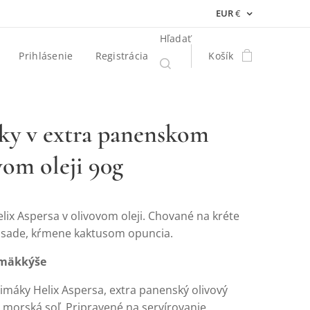
EUR
€
Hľadať
Prihlásenie
Registrácia
Košík
ky v extra panenskom
vom oleji 90g
lix Aspersa v olivovom oleji. Chované na kréte
 sade, kŕmene kaktusom opuncia.
mäkkýše
limáky Helix Aspersa, extra panenský olivový
n, morská soľ. Pripravené na servírovanie.