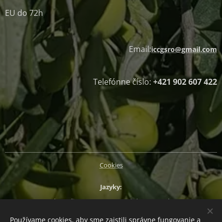
EU do 72h
Email:
iccgsro@gmail.com
Telefónne číslo:
+421 902 607 422
Cookies
Jazyky
Slovenčina
Magyar
English
Deutsch
Používame cookies, aby sme zaistili správne fungovanie a
Mena