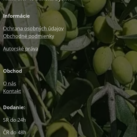
Informácie
Ochrana osobných údajov
Obchodné podmienky
Autorské práva
Obchod
O nás
Kontakt
Dodanie:
SR do 24h
ČR do 48h