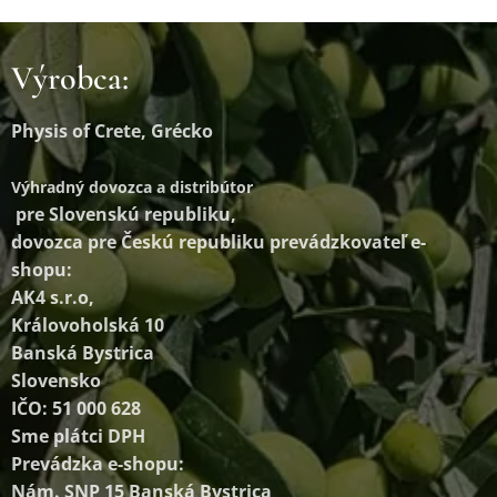
Výrobca:
Physis of Crete, Grécko
Výhradný dovozca a distribútor
pre Slovenskú republiku,
dovozca pre Českú republiku prevádzkovateľ e-
shopu:
AK4 s.r.o,
Královoholská 10
Banská Bystrica
Slovensko
IČO: 51 000 628
Sme plátci DPH
Prevádzka e-shopu:
Nám. SNP 15 Banská Bystrica