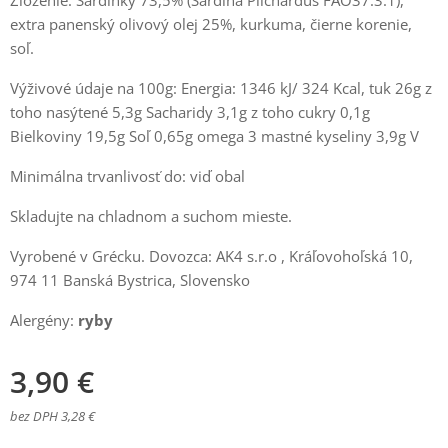
Zloženie: Sardinky 73,5% (Sardina Pilchardus FAO37.3.1),
extra panenský olivový olej 25%, kurkuma, čierne korenie,
soľ.
Výživové údaje na 100g: Energia: 1346 kJ/ 324 Kcal, tuk 26g z
toho nasýtené 5,3g Sacharidy 3,1g z toho cukry 0,1g
Bielkoviny 19,5g Soľ 0,65g omega 3 mastné kyseliny 3,9g V
Minimálna trvanlivosť do: viď obal
Skladujte na chladnom a suchom mieste.
Vyrobené v Grécku. Dovozca: AK4 s.r.o , Kráľovohoľská 10,
974 11 Banská Bystrica, Slovensko
Alergény:
ryby
3,90
€
bez DPH 3,28 €