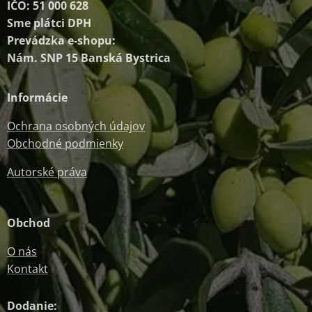
IČO: 51 000 628
Sme plátci DPH
Prevádzka e-shopu:
Nám. SNP 15 Banská Bystrica
Informácie
Ochrana osobných údajov
Obchodné podmienky
Autorské práva
Obchod
O nás
Kontakt
Dodanie: