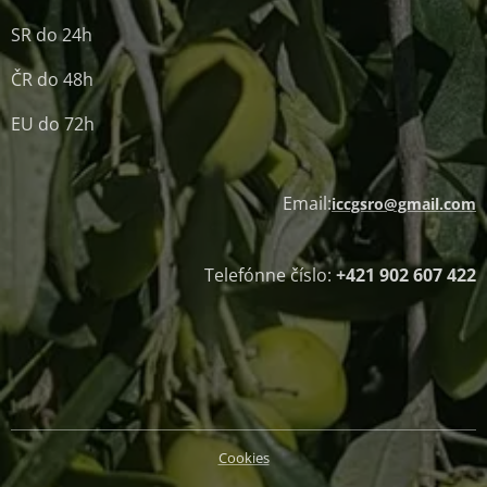
SR do 24h
ČR do 48h
EU do 72h
Email:
iccgsro@gmail.com
Telefónne číslo:
+421 902 607 422
Cookies