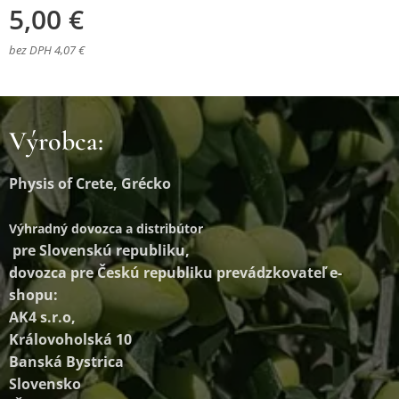
5,00
€
bez DPH 4,07 €
Výrobca:
Physis of Crete, Grécko
Výhradný dovozca a distribútor
pre Slovenskú republiku,
dovozca pre Českú republiku prevádzkovateľ e-
shopu:
AK4 s.r.o,
Královoholská 10
Banská Bystrica
Slovensko