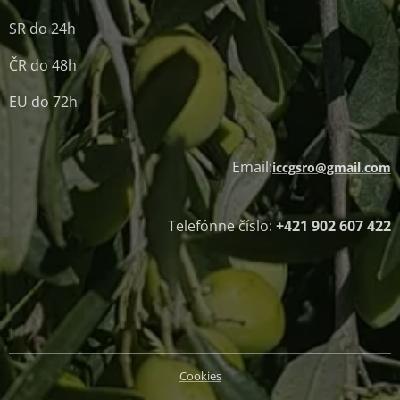
SR do 24h
ČR do 48h
EU do 72h
Email:
iccgsro@gmail.com
Telefónne číslo:
+421 902 607 422
Cookies