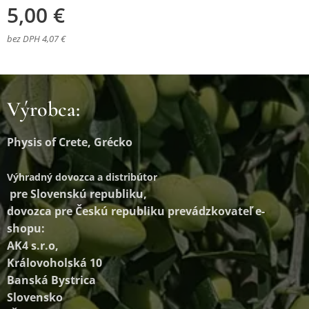
5,00
€
bez DPH 4,07 €
Výrobca:
Physis of Crete, Grécko
Výhradný dovozca a distribútor
pre Slovenskú republiku,
dovozca pre Českú republiku prevádzkovateľ e-
shopu:
AK4 s.r.o,
Královoholská 10
Banská Bystrica
Slovensko