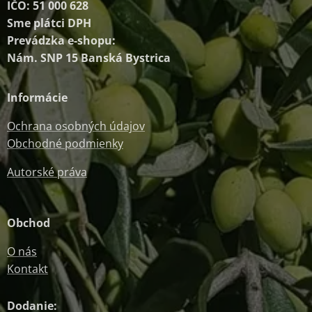
IČO: 51 000 628
Sme plátci DPH
Prevádzka e-shopu:
Nám. SNP 15 Banská Bystrica
Informácie
Ochrana osobných údajov
Obchodné podmienky
Autorské práva
Obchod
O nás
Kontakt
Dodanie: