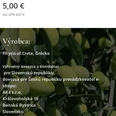
5,00
€
bez DPH 4,07 €
Výrobca:
Physis of Crete, Grécko
Výhradný dovozca a distribútor
pre Slovenskú republiku,
dovozca pre Českú republiku prevádzkovateľ e-
shopu:
AK4 s.r.o,
Královoholská 10
Banská Bystrica
Slovensko