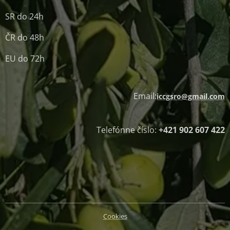
SR do 24h
ČR do 48h
EU do 72h
Email:
iccgsro@gmail.com
Telefónne číslo:
+421 902 607 422
Cookies