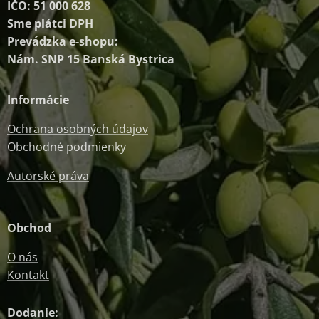
IČO: 51 000 628
Sme plátci DPH
Prevádzka e-shopu:
Nám. SNP 15 Banská Bystrica
Informácie
Ochrana osobných údajov
Obchodné podmienky
Autorské práva
Obchod
O nás
Kontakt
Dodanie: