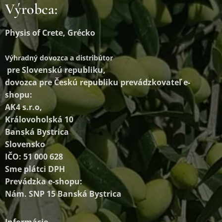
Výrobca:
Physis of Crete, Grécko
Výhradný dovozca a distribútor
pre Slovenskú republiku,
dovozca pre Českú republiku prevádzkovateľ e-
shopu:
AK4 s.r.o,
Královoholská 10
Banská Bystrica
Slovensko
IČO: 51 000 628
Sme plátci DPH
Prevádzka e-shopu:
Nám. SNP 15 Banská Bystrica