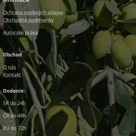
Informácie
Ochrana osobných údajov
Obchodné podmienky
Autorské práva
Obchod
O nás
Kontakt
Dodanie:
SR do 24h
ČR do 48h
EU do 72h