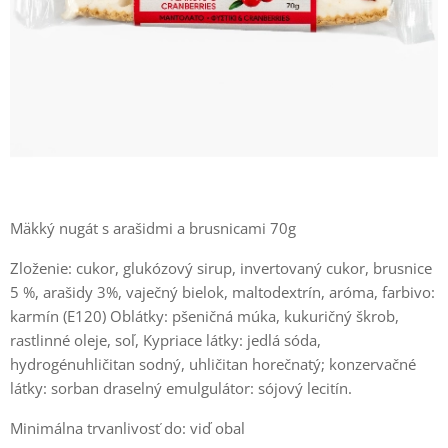
Mäkký nugát s arašidmi a brusnicami 70g
Zloženie: cukor, glukózový sirup, invertovaný cukor,
brusnice
5
%,
arašidy
3%,
vaječný bielok
,
maltodextrín, aróma, farbivo:
karmín (E120) Oblátky: pšeničná
múka, kukuričný škrob,
rastlinné oleje, soľ, Kypriace látky: jedlá sóda,
hydrogénuhličitan sodný, uhličitan horečnatý; konzervačné
látky: sorban draselný emulgulátor: sójový lecitín.
Minimálna trvanlivosť do: viď obal