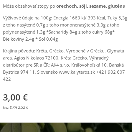
Môže obsahovať stopy po
orechoch
,
sóji
,
sezame
,
gluténu
Výživové údaje na 100g: Energia 1663 kJ/ 393 Kcal, Tuky 5,3g
z toho nasýtené 0,7g z toho mononenasýtené 3,3g z toho
polynenasýtené 1,3g *Sacharidy 84g z toho cukry 68g*
Bielkoviny 2,4g * Soľ 0,04g
Krajina pôvodu: Kréta, Grécko. Vyrobené v Grécku. Glymata
area, Agios Nikolaos 72100, Kréta Grécko. Výhradný
distribútor pre SR a ČR: AK4 s.r.o. Kráľovohoľská 10, Banská
Bystrica 974 11, Slovensko www.kalyteros.sk +421 902 607
422
3,00
€
bez DPH 2,52 €