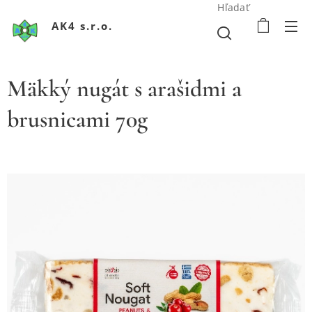
Hľadať
AK4 s.r.o.
Mäkký nugát s arašidmi a
brusnicami 70g