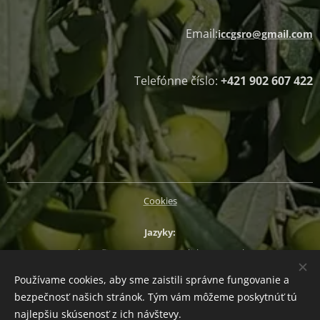
Email:
iccgsro@gmail.com
Telefónne číslo:
+421 902 607 422
Cookies
Jazyky
Slovenčina
Magyar
English
Deutsch
Používame cookies, aby sme zaistili správne fungovanie a
Mena
bezpečnosť našich stránok. Tým vám môžeme poskytnúť tú
EUR €
CZK Kč
HUF Ft
PLN zł
najlepšiu skúsenosť z ich návštevy.