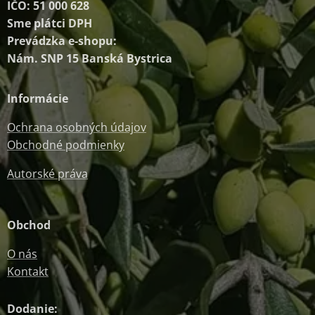
IČO: 51 000 628
Sme plátci DPH
Prevádzka e-shopu:
Nám. SNP 15 Banská Bystrica
Informácie
Ochrana osobných údajov
Obchodné podmienky
Autorské práva
Obchod
O nás
Kontakt
Dodanie: