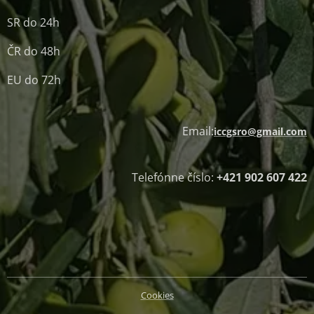
SR do 24h
ČR do 48h
EU do 72h
Email:
iccgsro@gmail.com
Telefónne číslo:
+421 902 607 422
Cookies