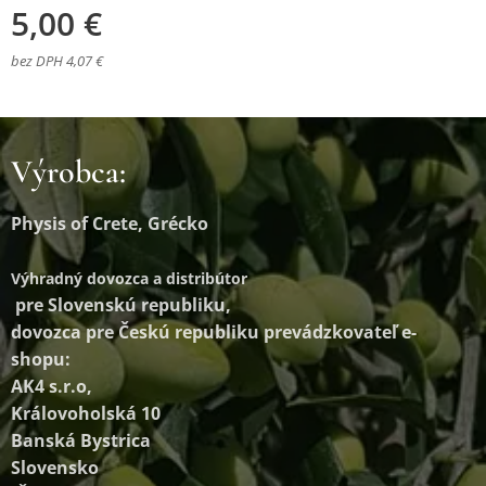
5,00
€
bez DPH 4,07 €
Výrobca:
Physis of Crete, Grécko
Výhradný dovozca a distribútor
pre Slovenskú republiku,
dovozca pre Českú republiku prevádzkovateľ e-
shopu:
AK4 s.r.o,
Královoholská 10
Banská Bystrica
Slovensko