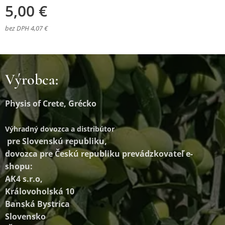
5,00
€
bez DPH 4,07 €
Výrobca:
Physis of Crete, Grécko
Výhradný dovozca a distribútor
pre Slovenskú republiku,
dovozca pre Českú republiku prevádzkovateľ e-
shopu:
AK4 s.r.o,
Královoholská 10
Banská Bystrica
Slovensko