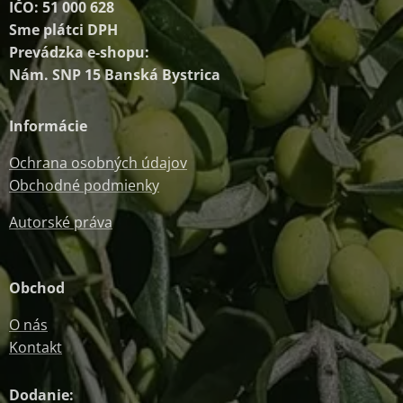
IČO: 51 000 628
Sme plátci DPH
Prevádzka e-shopu:
Nám. SNP 15 Banská Bystrica
Informácie
Ochrana osobných údajov
Obchodné podmienky
Autorské práva
Obchod
O nás
Kontakt
Dodanie: