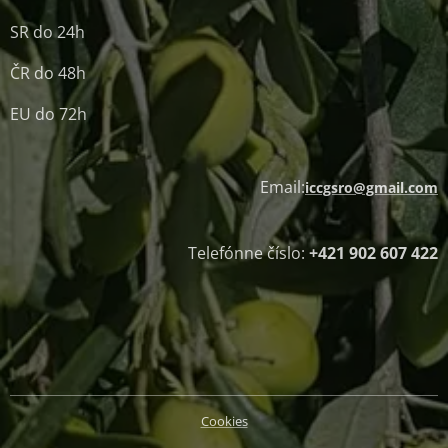
SR do 24h
ČR do 48h
EU do 72h
Email:
iccgsro@gmail.com
Telefónne číslo:
+421 902 607 422
Cookies