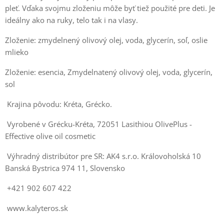
pleť. Vďaka svojmu zloženiu môže byť tiež použité pre deti. Je
ideálny ako na ruky, telo tak i na vlasy.
Zloženie: zmydelnený olivový olej, voda, glycerín, soľ, oslie
mlieko
Zloženie: esencia, Zmydelnatený olivový olej, voda, glycerín,
sol
Krajina pôvodu: Kréta, Grécko.
Vyrobené v Grécku-Kréta, 72051 Lasithiou OlivePlus -
Effective olive oil cosmetic
Výhradný distribútor pre SR: AK4 s.r.o. Královoholská 10
Banská Bystrica 974 11, Slovensko
+421 902 607 422
www.kalyteros.sk