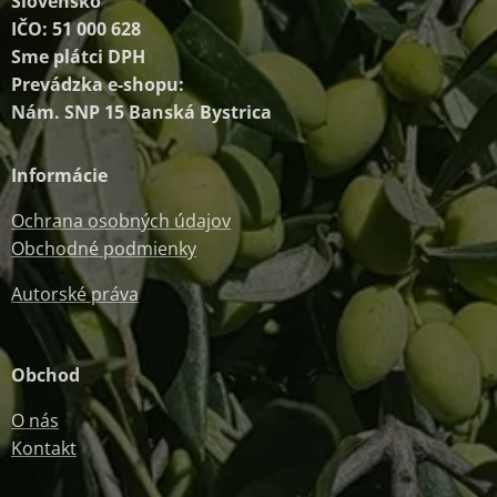
Slovensko
IČO: 51 000 628
Sme plátci DPH
Prevádzka e-shopu:
Nám. SNP 15 Banská Bystrica
Informácie
Ochrana osobných údajov
Obchodné podmienky
Autorské práva
Obchod
O nás
Kontakt