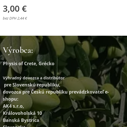
3,00
€
bez DPH 2,44 €
Výrobca:
Physis of Crete, Grécko
Výhradný dovozca a distribútor
pre Slovenskú republiku,
dovozca pre Českú republiku prevádzkovateľ e-
shopu:
AK4 s.r.o,
Královoholská 10
Banská Bystrica