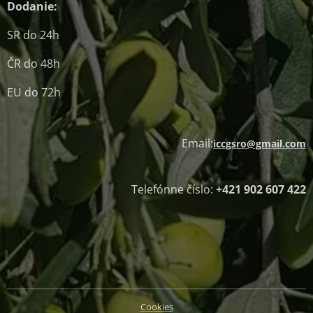
Dodanie:
SR do 24h
ČR do 48h
EU do 72h
Email:
iccgsro@gmail.com
Telefónne číslo:
+421 902 607 422
Cookies