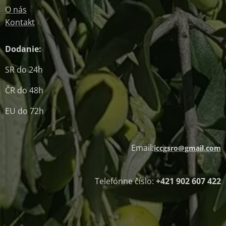
O nás
Kontakt
Dodanie:
SR do 24h
ČR do 48h
EU do 72h
Email:
iccgsro@gmail.com
Telefónne číslo:
+421 902 607 422