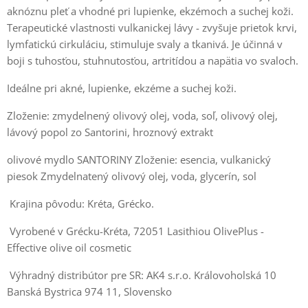
aknóznu pleť a vhodné pri lupienke, ekzémoch a suchej koži.
Terapeutické vlastnosti vulkanickej lávy - zvyšuje prietok krvi,
lymfatickú cirkuláciu, stimuluje svaly a tkanivá. Je účinná v
boji s tuhosťou, stuhnutosťou, artritídou a napätia vo svaloch.
Ideálne pri akné, lupienke, ekzéme a suchej koži.
Zloženie: zmydelnený olivový olej, voda, soľ, olivový olej,
lávový popol zo Santorini, hroznový extrakt
olivové mydlo SANTORINY Zloženie: esencia, vulkanický
piesok Zmydelnatený olivový olej, voda, glycerín, sol
Krajina pôvodu: Kréta, Grécko.
Vyrobené v Grécku-Kréta, 72051 Lasithiou OlivePlus -
Effective olive oil cosmetic
Výhradný distribútor pre SR: AK4 s.r.o. Královoholská 10
Banská Bystrica 974 11, Slovensko