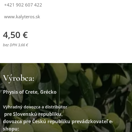
+421 902 607 422
www.kalyteros.sk
4,50
€
bez DPH 3,66 €
Výrobca:
Physis of Crete, Grécko
Výhradný dovozca a distribútor
pre Slovenskú republiku,
dovozca pre Českú republiku prevádzkovateľ e-
shopu: