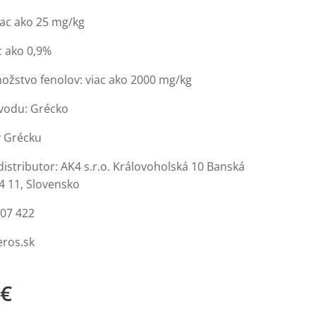
iac ako 25 mg/kg
ac ako 0,9%
ožstvo fenolov: viac ako 2000 mg/kg
vodu: Grécko
v Grécku
istributor: AK4 s.r.o. Královoholská 10 Banská
74 11, Slovensko
607 422
teros.sk
€