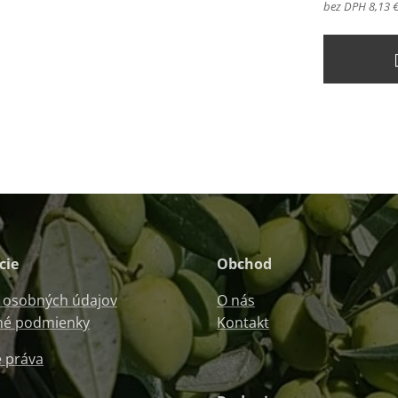
bez DPH 8,13 
cie
Obchod
 osobných údajov
O nás
é podmienky
Kontakt
 práva