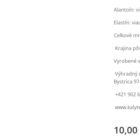
Alantoín: v
Elastín: vi
Celkové mn
Krajina pô
Vyrobené 
Výhradný d
Bystrica 9
+421 902 
www.kaly
10,00