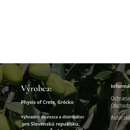
Výrobca:
Informá
Ochrana
Physis of Crete, Grécko
Obchodn
Výhradný dovozca a distribútor
Autorské
pre Slovenskú republiku,