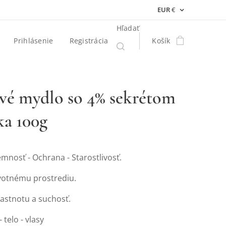
EUR
€
Hľadať
Prihlásenie
Registrácia
Košík
vé mydlo so 4% sekrétom
ka 100g
Jemnosť - Ochrana - Starostlivosť.
ivotnému prostrediu.
astnotu a suchosť.
- telo - vlasy