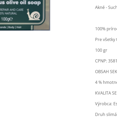
Akné - Such
100% príro
Pre všetky 
100 gr
CPNP: 358
OBSAH SEK
4 % hmotn
KVALITA S
Výrobca: E
Druh slimá