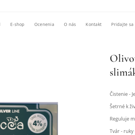
d
E-shop
Ocenenia
O nás
Kontakt
Pridajte sa
Olivo
slimá
Čistenie - 
Šetrné k ž
Reguluje m
Tvár - ruky 