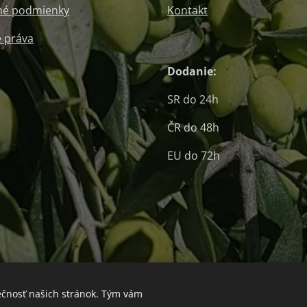
é podmienky
Kontakt
 práva
Dodanie:
SR do 24h
ČR do 48h
EU do 72h
ečnosť našich stránok. Tým vám
Jazyky
Slovenčina
Magyar
E