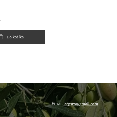
€
Do košíka
Email:
iccgsro@gmail.com