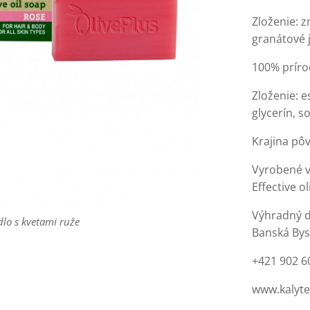
Zloženie: z
granátové 
100% príro
Zloženie: e
glycerín, so
Krajina pô
Vyrobené v 
Effective o
Výhradný di
lo s kvetami ruže
Banská Bys
+421 902 6
www.kalyte