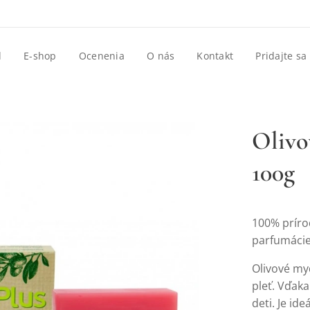
d
E-shop
Ocenenia
O nás
Kontakt
Pridajte sa
Olivo
100g
lo s kvetami ruže
100% príro
parfumáci
Olivové myd
lo s kvetami ruže
pleť. Vďak
deti. Je ide