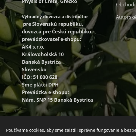
Physis of Crete, Grécko
Obchodn
Výhradný dovozca a distribútor
Autorské
pre Slovenskú republiku,
dovozca pre Českú republiku
prevádzkovateľ e-shopu:
AK4 s.r.o,
Královoholská 10
Banská Bystrica
Slovensko
IČO: 51 000 628
Sme plátci DPH
Prevádzka e-shopu:
Nám. SNP 15 Banská Bystrica
Používame cookies, aby sme zaistili správne fungovanie a bezp
Cookies