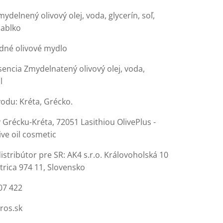
mydelnený olivový olej, voda, glycerín, soľ,
jablko
dné olivové mydlo
sencia Zmydelnatený olivový olej, voda,
l
vodu: Kréta, Grécko.
Grécku-Kréta, 72051 Lasithiou OlivePlus -
live oil cosmetic
stribútor pre SR: AK4 s.r.o. Královoholská 10
trica 974 11, Slovensko
07 422
ros.sk