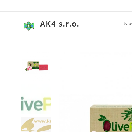
AK4 s.r.o.
Úvo
Olivové myd
Olivové myd