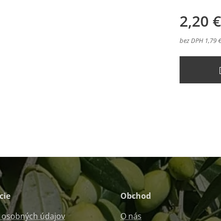
2,20
€
bez DPH 1,79 
cie
Obchod
 osobných údajov
O nás