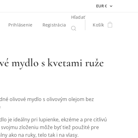
EUR
€
Hľadať
Prihlásenie
Registrácia
Košík
vé mydlo s kvetami ruže
dné olivové mydlo s olivovým olejom bez
e
lo je ideálny pri lupienke, ekzéme a pre citlivú
a svojmu zloženiu môže byť tiež použité pre
álny ako na ruky, telo tak i na vlasy.