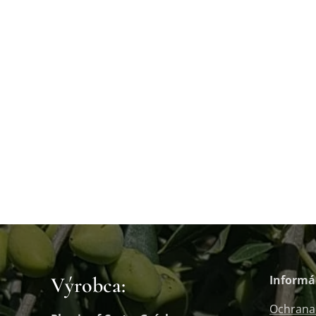
Výrobca:
Informá
Ochrana