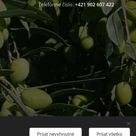
Telefónne číslo:
+421 902 607 422
Prijať nevyhnutné
Prijať všetko
nglish
Mena
EUR €
CZK Kč
HUF Ft
PLN zł