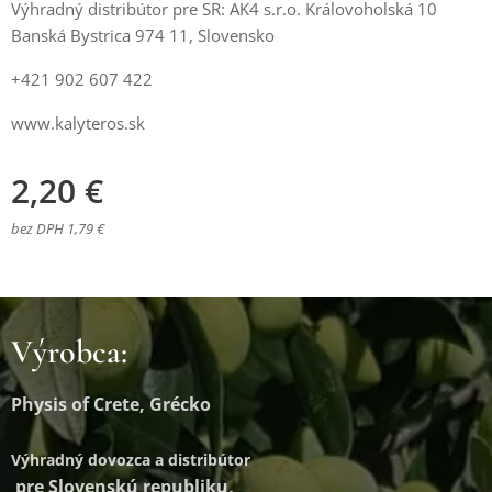
Výhradný distribútor pre SR: AK4 s.r.o. Královoholská 10
Banská Bystrica 974 11, Slovensko
+421 902 607 422
www.kalyteros.sk
2,20
€
bez DPH 1,79 €
Výrobca:
Physis of Crete, Grécko
Výhradný dovozca a distribútor
pre Slovenskú republiku,