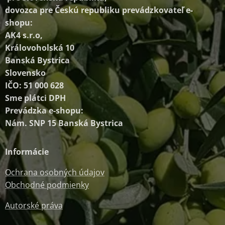
dovozca pre Českú republiku prevádzkovateľ e-
shopu:
AK4 s.r.o,
Královoholská 10
Banská Bystrica
Slovensko
IČO: 51 000 628
Sme plátci DPH
Prevádzka e-shopu:
Nám. SNP 15 Banská Bystrica
Informácie
Ochrana osobných údajov
Obchodné podmienky
Autorské práva