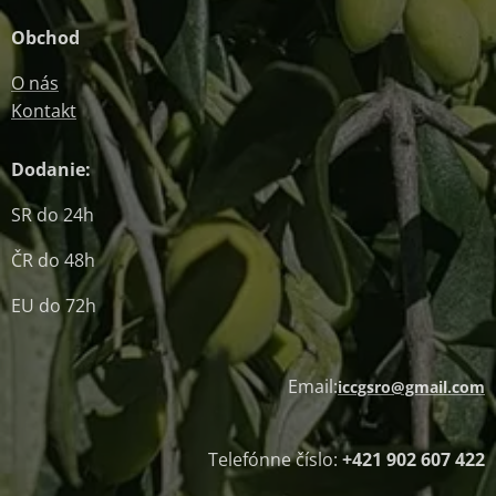
Obchod
O nás
Kontakt
Dodanie:
SR do 24h
ČR do 48h
EU do 72h
Email:
iccgsro@gmail.com
Telefónne číslo:
+421 902 607 422