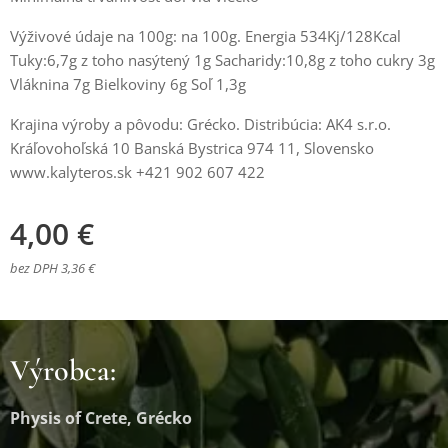
Výživové údaje na 100g: na 100g. Energia 534Kj/128Kcal
Tuky:6,7g z toho nasýtený 1g Sacharidy:10,8g z toho cukry 3g
Vláknina 7g Bielkoviny 6g Soľ 1,3g
Krajina výroby a pôvodu: Grécko. Distribúcia: AK4 s.r.o.
Kráľovohoľská 10 Banská Bystrica 974 11, Slovensko
www.kalyteros.sk +421 902 607 422
4,00
€
bez DPH 3,36 €
Výrobca:
Physis of Crete, Grécko