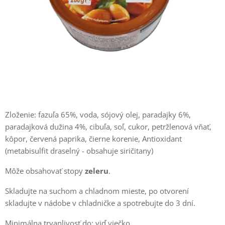
Zloženie: fazuľa 65%, voda, sójový olej, paradajky 6%,
paradajková dužina 4%, cibuľa, soľ, cukor, petržlenová vňať,
kôpor, červená paprika, čierne korenie, Antioxidant
(metabisulfit draselný - obsahuje siričitany)
Môže obsahovať stopy
zeleru
.
Skladujte na suchom a
chladnom mieste, po otvorení
skladujte v nádobe v chladničke a spotrebujte do 3 dní.
Minimálna trvanlivosť do: viď viečko