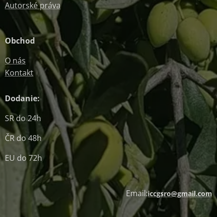
Autorské práva
Obchod
O nás
Kontakt
Dodanie:
SR do 24h
ČR do 48h
EU do 72h
Email:
iccgsro@gmail.com