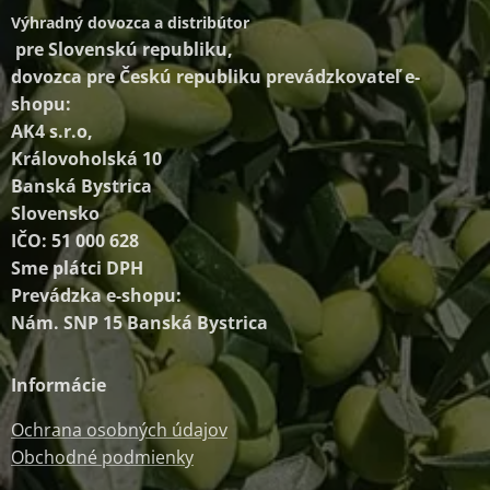
Výhradný dovozca a distribútor
pre Slovenskú republiku,
dovozca pre Českú republiku prevádzkovateľ e-
shopu:
AK4 s.r.o,
Královoholská 10
Banská Bystrica
Slovensko
IČO: 51 000 628
Sme plátci DPH
Prevádzka e-shopu:
Nám. SNP 15 Banská Bystrica
Informácie
Ochrana osobných údajov
Obchodné podmienky