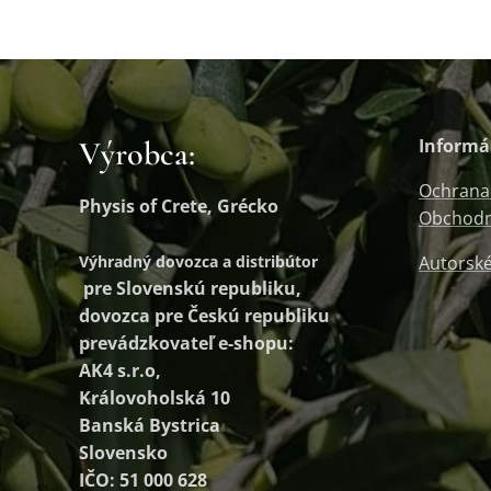
Výrobca:
Informá
Ochrana
Physis of Crete, Grécko
Obchodn
Výhradný dovozca a distribútor
Autorské
pre Slovenskú republiku,
dovozca pre Českú republiku
prevádzkovateľ e-shopu:
AK4 s.r.o,
Královoholská 10
Banská Bystrica
Slovensko
IČO: 51 000 628