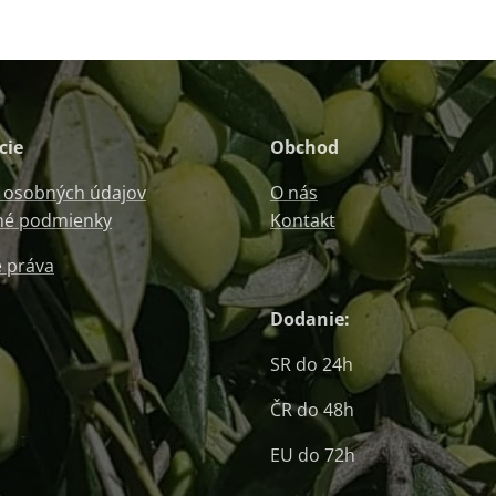
cie
Obchod
 osobných údajov
O nás
é podmienky
Kontakt
 práva
Dodanie:
SR do 24h
ČR do 48h
EU do 72h