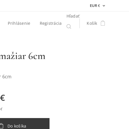
EUR
€
Hľadať
Prihlásenie
Registrácia
Košík
mažiar 6cm
r 6cm
€
 €
Do košíka