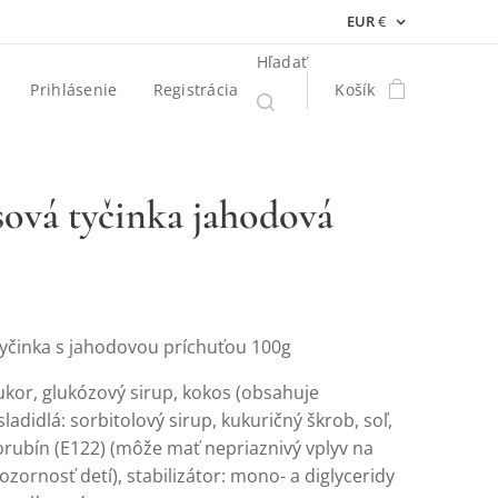
EUR
€
Hľadať
Prihlásenie
Registrácia
Košík
ová tyčinka jahodová
yčinka s jahodovou príchuťou 100g
ukor, glukózový sirup,
kokos (obsahuje
 sladidlá: sorbitolový
sirup, kukuričný škrob, soľ,
orubín (E122) (môže mať nepriaznivý vplyv na
ozornosť detí), stabilizátor: mono- a diglyceridy