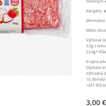
mastných k
Alergény:
s
Minimálna t
Môže obsa
Výživové úd
5,9g z toho
53,4g* Vlák
Krajina pô
Glymata ar
Výhradný di
10, Banská
+421 902 6
3,00
€