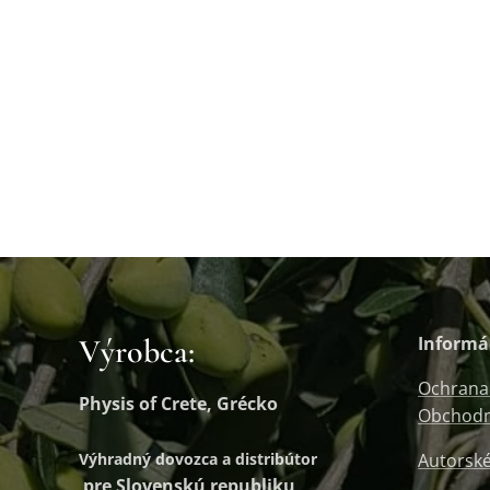
Výrobca:
Informá
Ochrana
Physis of Crete, Grécko
Obchodn
Výhradný dovozca a distribútor
Autorské
pre Slovenskú republiku,