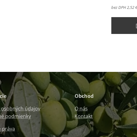
bez DPH 2,52 
cie
Obchod
 osobných údajov
O nás
é podmienky
Kontakt
 práva