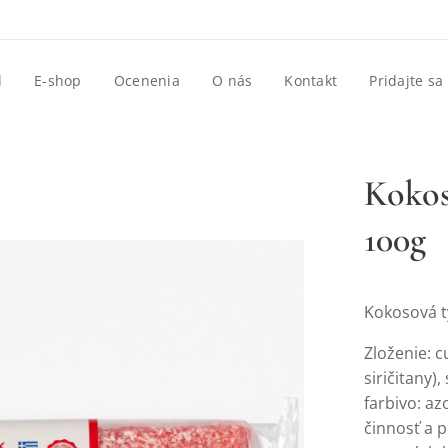
d
E-shop
Ocenenia
O nás
Kontakt
Pridajte sa
Kokos
100g
Kokosová t
Zloženie: c
siričitany)
,
farbivo: az
činnosť a p