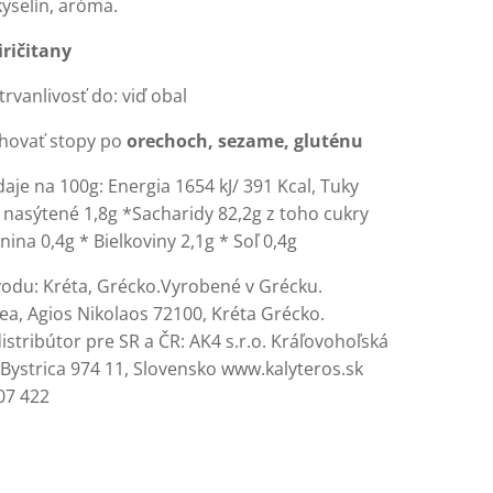
yselín, aróma.
iričitany
rvanlivosť do: viď obal
hovať stopy po
orechoch
,
sezame
,
gluténu
aje na 100g: Energia 1654 kJ/ 391 Kcal, Tuky
 nasýtené 1,8g *Sacharidy 82,2g z toho cukry
nina 0,4g * Bielkoviny 2,1g * Soľ 0,4g
vodu: Kréta, Grécko.Vyrobené v Grécku.
ea, Agios Nikolaos 72100, Kréta Grécko.
stribútor pre SR a ČR: AK4 s.r.o. Kráľovohoľská
 Bystrica 974 11, Slovensko www.kalyteros.sk
07 422