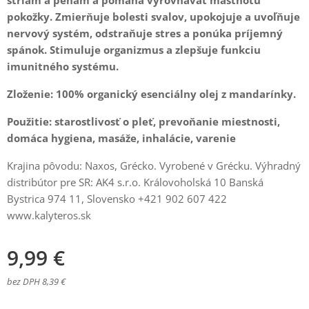
striám a pehám a pomáha vyrovnávať mastnotu
pokožky. Zmierňuje bolesti svalov, upokojuje a uvoľňuje
nervový systém, odstraňuje stres a ponúka príjemný
spánok. Stimuluje organizmus a zlepšuje funkciu
imunitného systému.
Zloženie: 100% organický esenciálny olej z mandarínky.
Použitie: starostlivosť o pleť, prevoňanie miestnosti,
domáca hygiena, masáže, inhalácie, varenie
Krajina pôvodu: Naxos, Grécko. Vyrobené v Grécku. Výhradný
distribútor pre SR: AK4 s.r.o. Královoholská 10 Banská
Bystrica 974 11, Slovensko +421 902 607 422
www.kalyteros.sk
9,99
€
bez DPH 8,39 €