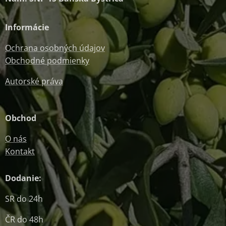
Informácie
Ochrana osobných údajov
Obchodné podmienky
Autorské práva
Obchod
O nás
Kontakt
Dodanie:
SR do 24h
ČR do 48h