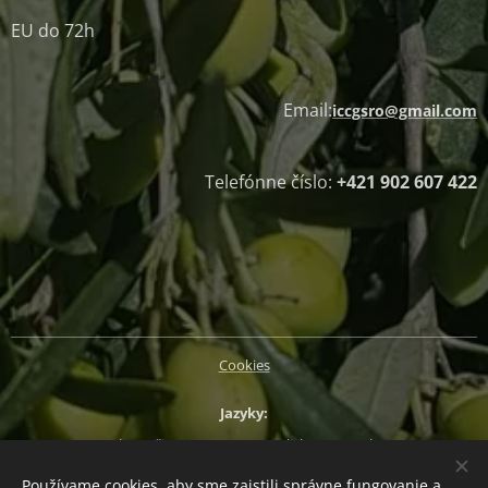
EU do 72h
Email:
iccgsro@gmail.com
Telefónne číslo:
+421 902 607 422
Cookies
Jazyky
Slovenčina
Magyar
English
Deutsch
Používame cookies, aby sme zaistili správne fungovanie a
Mena