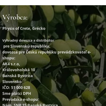
Výrobca:
Physis of Crete, Grécko
Výhradný dovozca a distribútor
pre Slovenskú republiku,
dovozca pre Českú republiku prevádzkovateľ e-
shopu:
AK4 s.r.o,
Královoholská 10
Banská Bystrica
Slovensko
IČO: 51 000 628
Sme plátci DPH
Prevádzka e-shopu:
Nám. SNP 15 Banská Bystrica