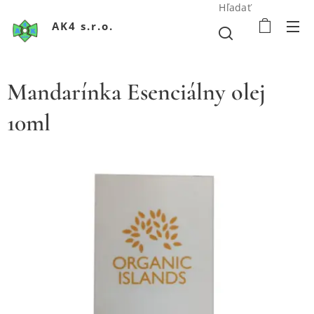
Hľadať
AK4 s.r.o.
Mandarínka Esenciálny olej
10ml
Extra panenský olivový olej s chilli a bylinkami 500ml