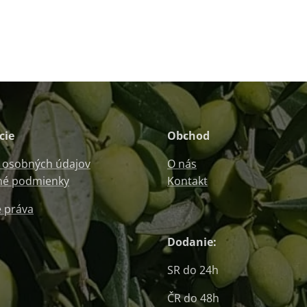
cie
Obchod
 osobných údajov
O nás
é podmienky
Kontakt
 práva
Dodanie:
SR do 24h
ČR do 48h