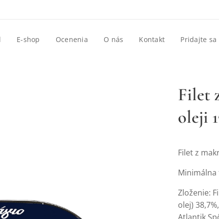
d
E-shop
Ocenenia
O nás
Kontakt
Pridajte sa
Filet
oleji 
Filet z mak
Minimálna t
Zloženie: F
olej) 38,7%
Atlantik S