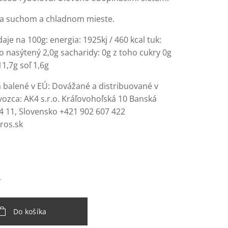
na suchom a chladnom mieste.
aje na 100g: energia: 1925kj / 460 kcal tuk:
o nasýtený 2,0g sacharidy: 0g z toho cukry 0g
11,7g soľ 1,6g
 balené v EÚ: Dovážané a distribuované v
ozca: AK4 s.r.o. Kráľovohoľská 10 Banská
74 11, Slovensko +421 902 607 422
eros.sk
€
Do košíka