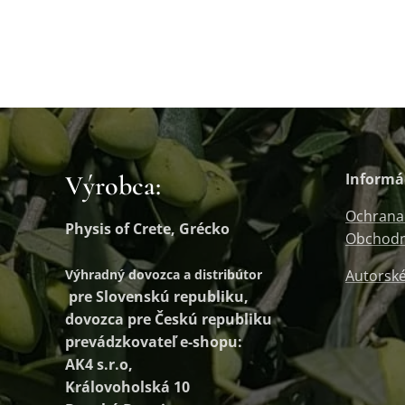
Výrobca:
Informá
Ochrana
Physis of Crete, Grécko
Obchodn
Výhradný dovozca a distribútor
Autorské
pre Slovenskú republiku,
dovozca pre Českú republiku
prevádzkovateľ e-shopu:
AK4 s.r.o,
Královoholská 10