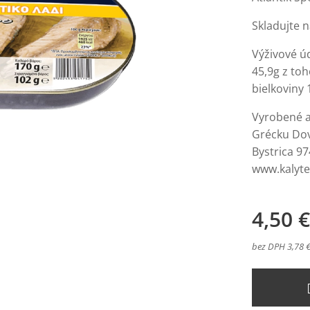
Skladujte 
Výživové úd
45,9g z toh
bielkoviny 
Vyrobené a
Grécku Dov
Bystrica 9
www.kalyt
4,50
€
bez DPH 3,78 