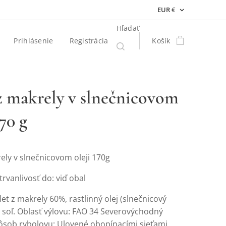
EUR
€
Hľadať
Prihlásenie
Registrácia
Košík
 z makrely v slnečnicovom
170 g
rely v slnečnicovom oleji 170g
rvanlivosť do: viď obal
ilet z makrely 60%, rastlinný olej (slnečnicový
, soľ. Oblasť výlovu: FAO 34 Severovýchodný
pôsob rybolovu: Ulovené obopínacími sieťami