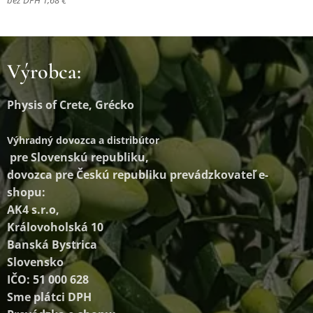
bez DPH 1,68 €
Výrobca:
Physis of Crete, Grécko
Výhradný dovozca a distribútor
pre Slovenskú republiku,
dovozca pre Českú republiku prevádzkovateľ e-
shopu:
AK4 s.r.o,
Královoholská 10
Banská Bystrica
Slovensko
IČO: 51 000 628
Sme plátci DPH