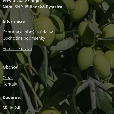
Prevádzka e-shopu:
Nám. SNP 15 Banská Bystrica
Informácie
Ochrana osobných údajov
Obchodné podmienky
Autorské práva
Obchod
O nás
Kontakt
Dodanie:
SR do 24h