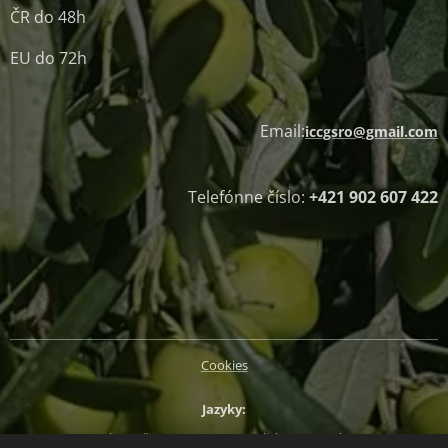
ČR do 48h
EU do 72h
Email:
iccgsro@gmail.com
Telefónne číslo:
+421 902 607 422
Cookies
Jazyky
Slovenčina
Magyar
English
Deutsch