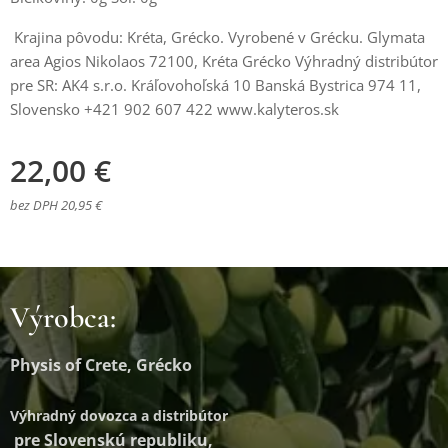
Krajina pôvodu: Kréta, Grécko. Vyrobené v Grécku. Glymata
area Agios Nikolaos 72100, Kréta Grécko Výhradný distribútor
pre SR: AK4 s.r.o. Kráľovohoľská 10 Banská Bystrica 974 11,
Slovensko +421 902 607 422 www.kalyteros.sk
22,00
€
bez DPH 20,95 €
Výrobca:
Physis of Crete, Grécko
Výhradný dovozca a distribútor
pre Slovenskú republiku,