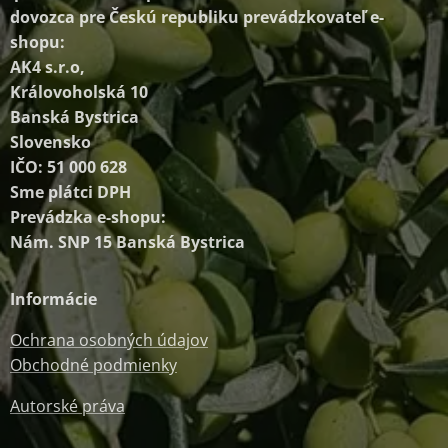
dovozca pre Českú republiku prevádzkovateľ e-
shopu:
AK4 s.r.o,
Královoholská 10
Banská Bystrica
Slovensko
IČO: 51 000 628
Sme plátci DPH
Prevádzka e-shopu:
Nám. SNP 15 Banská Bystrica
Informácie
Ochrana osobných údajov
Obchodné podmienky
Autorské práva