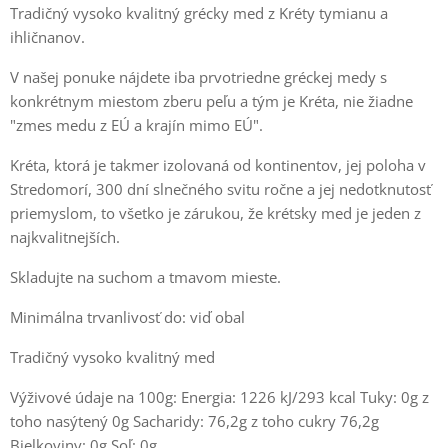
Tradičný vysoko kvalitný grécky med z Kréty tymianu a
ihličnanov.
V našej ponuke nájdete iba prvotriedne gréckej medy s
konkrétnym miestom zberu peľu a tým je Kréta, nie žiadne
"zmes medu z EÚ a krajín mimo EÚ".
Kréta, ktorá je takmer izolovaná od kontinentov, jej poloha v
Stredomorí, 300 dní slnečného svitu ročne a jej nedotknutosť
priemyslom, to všetko je zárukou, že krétsky med je jeden z
najkvalitnejších.
Skladujte na suchom a tmavom mieste.
Minimálna trvanlivosť do: viď obal
Tradičný vysoko kvalitný med
Výživové údaje na 100g: Energia: 1226 kJ/293 kcal Tuky: 0g z
toho nasýtený 0g Sacharidy: 76,2g z toho cukry 76,2g
Bielkoviny: 0g Soľ: 0g