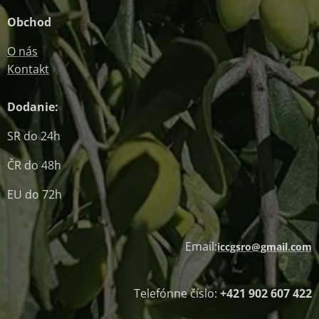
Obchod
O nás
Kontakt
Dodanie:
SR do 24h
ČR do 48h
EU do 72h
Email:
iccgsro@gmail.com
Telefónne číslo:
+421 902 607 422