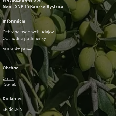
Prevádzka e-shopu:
Nám. SNP 15 Banská Bystrica
Informácie
Ochrana osobných údajov
Obchodné podmienky
Autorské práva
Obchod
O nás
Kontakt
Dodanie:
SR do 24h