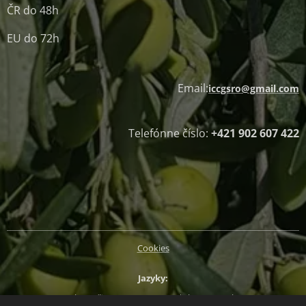
ČR do 48h
EU do 72h
Email:
iccgsro@gmail.com
Telefónne číslo:
+421 902 607 422
Cookies
Jazyky
Slovenčina
Magyar
English
Deutsch