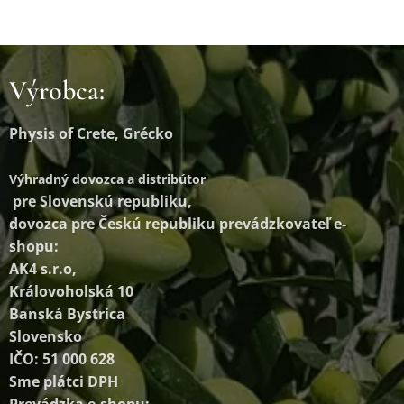
Výrobca:
Physis of Crete, Grécko
Výhradný dovozca a distribútor
pre Slovenskú republiku,
dovozca pre Českú republiku prevádzkovateľ e-
shopu:
AK4 s.r.o,
Královoholská 10
Banská Bystrica
Slovensko
IČO: 51 000 628
Sme plátci DPH