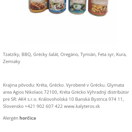
Tzatziky, BBQ, Grécky šalát, Oregáno, Tymián, Feta syr, Kura,
Zemiaky
Krajina pôvodu: Kréta, Grécko. Vyrobené v Grécku. Glymata
area Agios Nikolaos 72100, Kréta Grécko Výhradný distribútor
pre SR: AK4 s.r.o. Královoholská 10 Banská Bystrica 974 11,
Slovensko +421 902 607 422 www.kalyteros.sk
Alergén
horčica