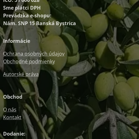
IČO: 51 000 628
Sme plátci DPH
Prevádzka e-shopu:
Nám. SNP 15 Banská Bystrica
Informácie
Ochrana osobných údajov
Obchodné podmienky
Autorské práva
Obchod
O nás
Kontakt
Dodanie: