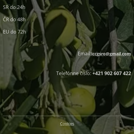
SR do 24h
ČR do 48h
EU do 72h
Email:
iccgsro@gmail.com
Telefónne číslo:
+421 902 607 422
Cookies