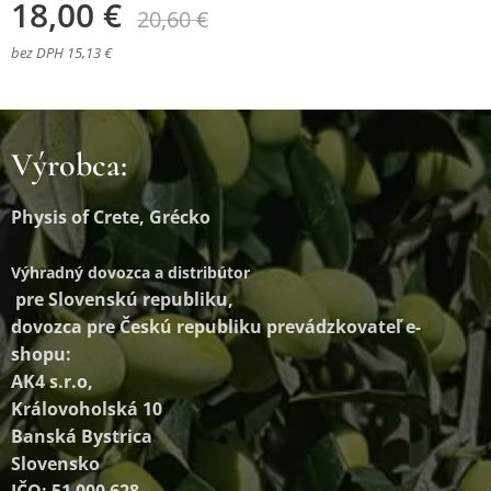
18,00
€
20,60
€
bez DPH 15,13 €
Výrobca:
Physis of Crete, Grécko
Výhradný dovozca a distribútor
pre Slovenskú republiku,
dovozca pre Českú republiku prevádzkovateľ e-
shopu:
AK4 s.r.o,
Královoholská 10
Banská Bystrica
Slovensko