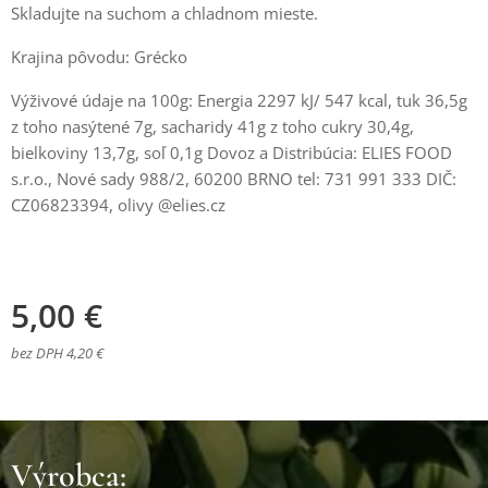
Skladujte na suchom a chladnom mieste.
Krajina pôvodu: Grécko
Výživové údaje na 100g: Energia 2297 kJ/ 547 kcal, tuk 36,5g
z toho nasýtené 7g, sacharidy 41g z toho cukry 30,4g,
bielkoviny 13,7g, soľ 0,1g Dovoz a Distribúcia: ELIES FOOD
s.r.o., Nové sady 988/2, 60200 BRNO tel: 731 991 333 DIČ:
CZ06823394, olivy @elies.cz
5,00
€
bez DPH 4,20 €
Výrobca: