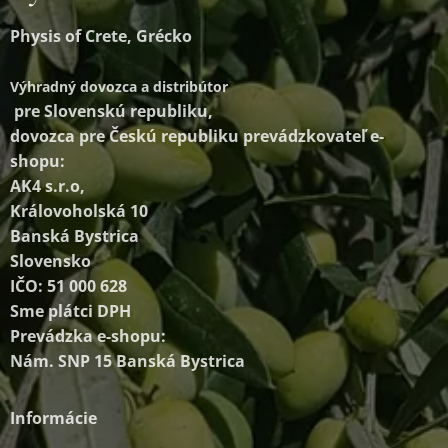
Physis of Crete, Grécko
Výhradný dovozca a distribútor
pre Slovenskú republiku,
dovozca pre Českú republiku prevádzkovateľ e-
shopu:
AK4 s.r.o,
Královoholská 10
Banská Bystrica
Slovensko
IČO: 51 000 628
Sme plátci DPH
Prevádzka e-shopu:
Nám. SNP 15 Banská Bystrica
Informácie