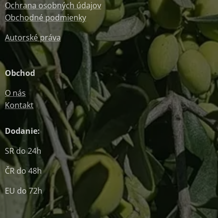
Ochrana osobných údajov
Obchodné podmienky
Autorské práva
Obchod
O nás
Kontakt
Dodanie:
SR do 24h
ČR do 48h
EU do 72h