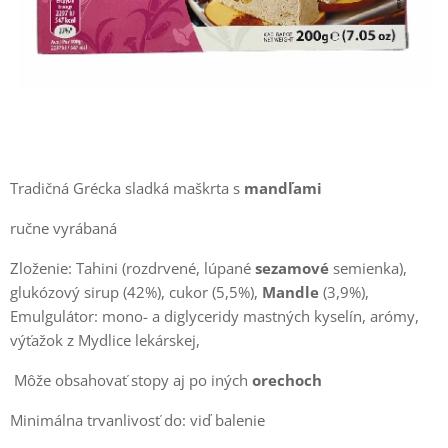
Tradičná Grécka sladká maškrta s
mandľami
ručne vyrábaná
Zloženie: Tahini (rozdrvené, lúpané
sezamové
semienka),
glukózový
sirup (42%), cukor (5,5%),
Mandle
(3,9%),
Emulgulátor: mono- a
diglyceridy mastných kyselín, arómy,
výťažok z Mydlice lekárskej,
Môže obsahovať stopy aj po iných
orechoch
Minimálna trvanlivosť do: viď balenie