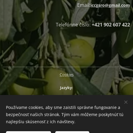
Email:
iccgsro@gmail.com
Telefónne číslo:
+421 902 607 422
Cookies
Jazyky
Slovenčina
Magyar
English
Deutsch
Používame cookies, aby sme zaistili správne fungovanie a
Mena
bezpečnosť našich stránok. Tým vám môžeme poskytnúť tú
EUR €
CZK Kč
HUF Ft
PLN zł
najlepšiu skúsenosť z ich návštevy.