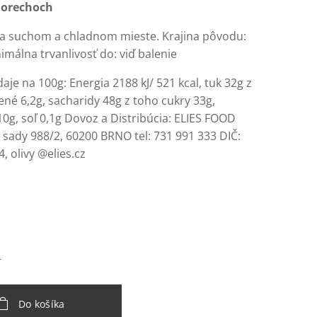
h
orechoch
na suchom a chladnom mieste. Krajina pôvodu:
málna trvanlivosť do: viď balenie
aje na 100g: Energia 2188 kJ/ 521 kcal, tuk 32g z
né 6,2g, sacharidy 48g z toho cukry 33g,
10g, soľ 0,1g Dovoz a Distribúcia: ELIES FOOD
é sady 988/2, 60200 BRNO tel: 731 991 333 DIČ:
 olivy @elies.cz
€
Do košíka