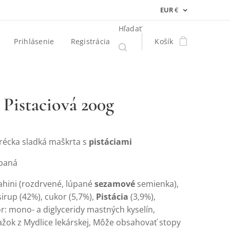
EUR
€
Hľadať
Prihlásenie
Registrácia
Košík
 Pistaciová 200g
récka sladká maškrta s
pistáciami
ábaná
Tahini (rozdrvené, lúpané
sezamové
semienka),
irup (42%), cukor (5,7%),
Pistácia
(3,9%),
r: mono- a
diglyceridy mastných kyselín,
ažok z Mydlice lekárskej, Môže obsahovať stopy