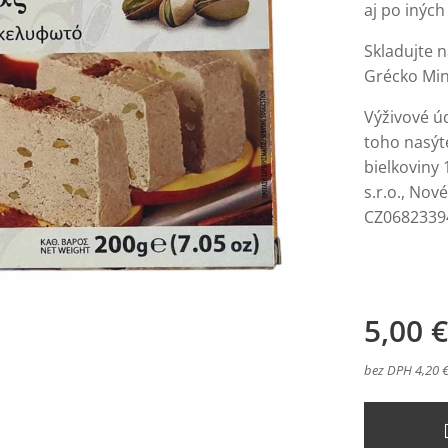
aj po inýc
Skladujte 
Grécko Mini
Výživové úd
toho nasýte
bielkoviny 
s.r.o., Nov
CZ06823394,
5,00
€
bez DPH 4,20 