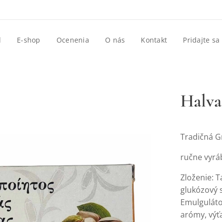
d
E-shop
Ocenenia
O nás
Kontakt
Pridajte sa
Halva
Tradičná G
ručne vyr
Zloženie: 
glukózový s
Emulguláto
arómy, výť