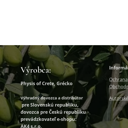
Výrobca:
Informá
Ochrana
Physis of Crete, Grécko
Obchodn
Výhradný dovozca a distribútor
Autorské
pre Slovenskú republiku,
dovozca pre Českú republiku
prevádzkovateľ e-shopu:
AK4 s.r.o,