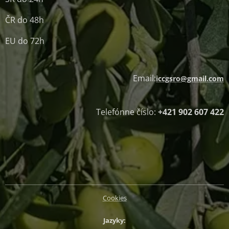
ČR do 48h
EU do 72h
Email:
iccgsro@gmail.com
Telefónne číslo:
+421 902 607 422
Cookies
Jazyky