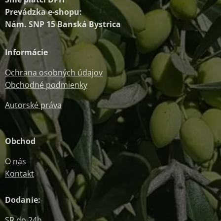
Prevádzka e-shopu:
Nám. SNP 15 Banská Bystrica
Informácie
Ochrana osobných údajov
Obchodné podmienky
Autorské práva
Obchod
O nás
Kontakt
Dodanie:
SR do 24h