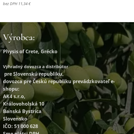
bez DPH 11,34 €
Výrobca:
Physis of Crete, Grécko
Výhradný dovozca a distribútor
pre Slovenskú republiku,
dovozca pre Českú republiku prevádzkovateľ e-
shopu:
AK4 s.r.o,
Královoholská 10
Banská Bystrica
Slovensko
IČO: 51 000 628
Sme plátci DPH