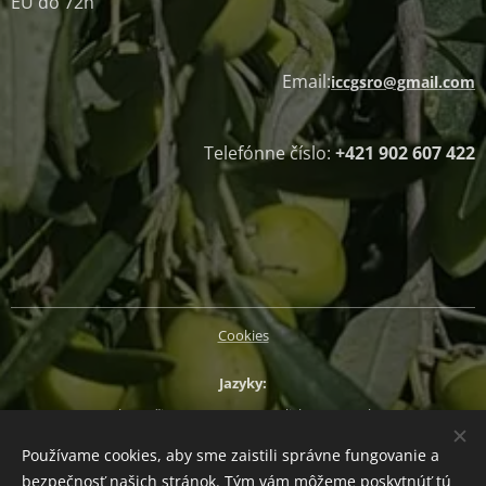
EU do 72h
Email:
iccgsro@gmail.com
Telefónne číslo:
+421 902 607 422
Cookies
Jazyky
Slovenčina
Magyar
English
Deutsch
Používame cookies, aby sme zaistili správne fungovanie a
Mena
bezpečnosť našich stránok. Tým vám môžeme poskytnúť tú