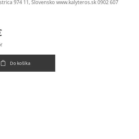
strica 974 11, Slovensko www.kalyteros.sk 0902 607
€
 €
Do košíka