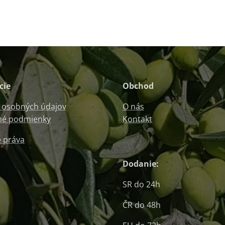
cie
Obchod
 osobných údajov
O nás
é podmienky
Kontakt
 práva
Dodanie:
SR do 24h
ČR do 48h