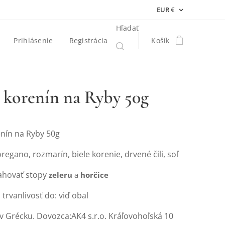
EUR
€
Hľadať
Prihlásenie
Registrácia
Košík
 korenín na Ryby 50g
nín na Ryby 50g
oregano, rozmarín, biele korenie, drvené čili, soľ
ahovať stopy
zeleru
a
horčice
trvanlivosť do: viď obal
v Grécku. Dovozca:AK4 s.r.o. Kráľovohoľská 10