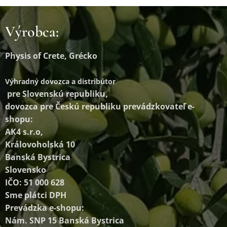
Výrobca:
Physis of Crete, Grécko
Výhradný dovozca a distribútor
pre Slovenskú republiku,
dovozca pre Českú republiku prevádzkovateľ e-
shopu:
AK4 s.r.o,
Královoholská 10
Banská Bystrica
Slovensko
IČO: 51 000 628
Sme plátci DPH
Prevádzka e-shopu:
Nám. SNP 15 Banská Bystrica