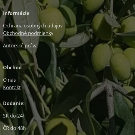
Informácie
Ochrana osobných údajov
Obchodné podmienky
Autorské práva
Obchod
O nás
Kontakt
Dodanie:
SR do 24h
ČR do 48h