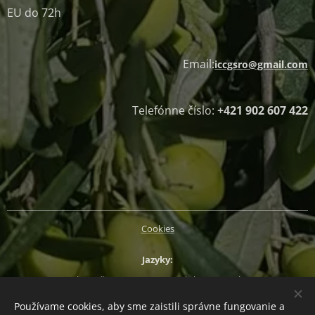
EU do 72h
Email:
iccgsro@gmail.com
Telefónne číslo:
+421 902 607 422
Cookies
Jazyky
Slovenčina
Magyar
English
Deutsch
Používame cookies, aby sme zaistili správne fungovanie a
Mena