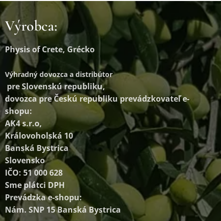
Výrobca:
Physis of Crete, Grécko
Výhradný dovozca a distribútor
pre Slovenskú republiku,
dovozca pre Českú republiku prevádzkovateľ e-
shopu:
AK4 s.r.o,
Královoholská 10
Banská Bystrica
Slovensko
IČO: 51 000 628
Sme plátci DPH
Prevádzka e-shopu:
Nám. SNP 15 Banská Bystrica