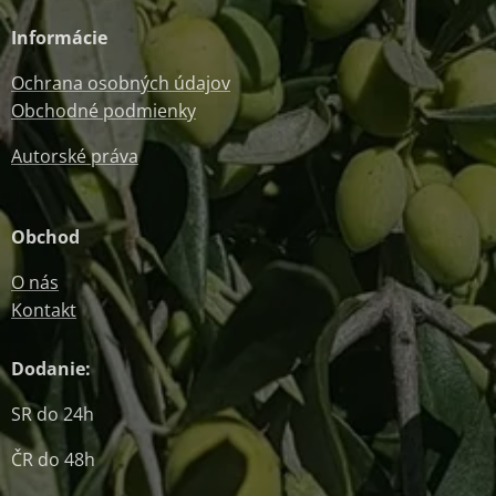
Informácie
Ochrana osobných údajov
Obchodné podmienky
Autorské práva
Obchod
O nás
Kontakt
Dodanie:
SR do 24h
ČR do 48h