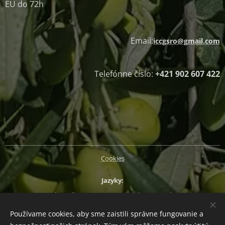
EU do 72h
Email:
iccgsro@gmail.com
Telefónne číslo:
+421 902 607 422
Cookies
Jazyky
Slovenčina
Magyar
English
Deutsch
Používame cookies, aby sme zaistili správne fungovanie a
Mena