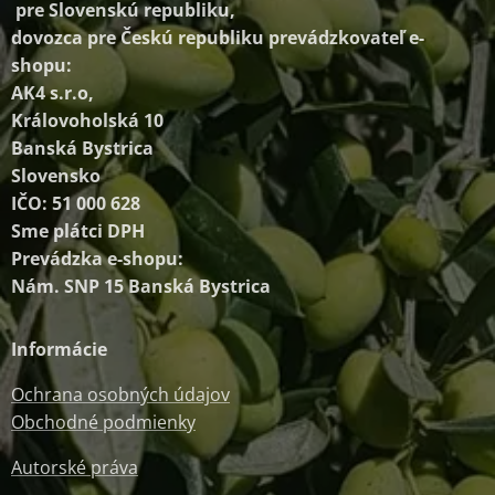
pre Slovenskú republiku,
dovozca pre Českú republiku prevádzkovateľ e-
shopu:
AK4 s.r.o,
Královoholská 10
Banská Bystrica
Slovensko
IČO: 51 000 628
Sme plátci DPH
Prevádzka e-shopu:
Nám. SNP 15 Banská Bystrica
Informácie
Ochrana osobných údajov
Obchodné podmienky
Autorské práva