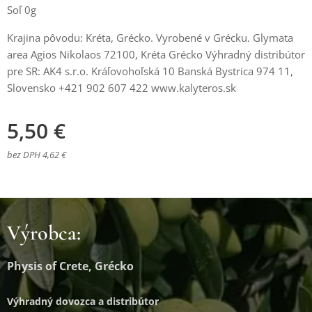
Soľ 0g
Krajina pôvodu: Kréta, Grécko. Vyrobené v Grécku. Glymata
area Agios Nikolaos 72100, Kréta Grécko Výhradný distribútor
pre SR: AK4 s.r.o. Kráľovohoľská 10 Banská Bystrica 974 11,
Slovensko +421 902 607 422 www.kalyteros.sk
5,50
€
bez DPH 4,62 €
Výrobca:
Physis of Crete, Grécko
Výhradný dovozca a distribútor