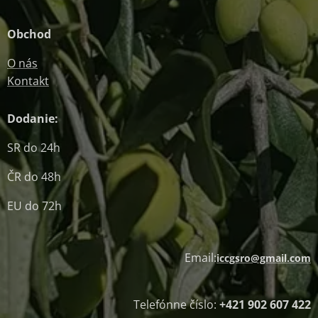
Obchod
O nás
Kontakt
Dodanie:
SR do 24h
ČR do 48h
EU do 72h
Email:
iccgsro@gmail.com
Telefónne číslo:
+421 902 607 422