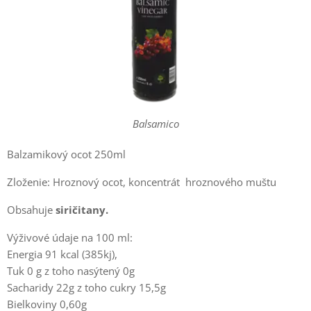
Balsamico
Balzamikový ocot 250ml
Zloženie: Hroznový ocot, koncentrát hroznového muštu
Obsahuje
siričitany.
Výživové údaje na 100 ml:
Energia 91 kcal (385kj),
Tuk 0 g z toho nasýtený 0g
Sacharidy 22g z toho cukry 15,5g
Bielkoviny 0,60g