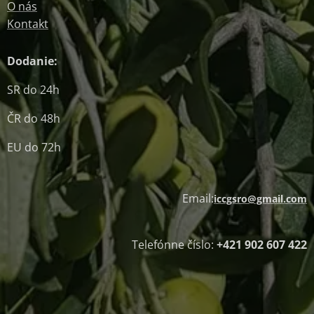
O nás
Kontakt
Dodanie:
SR do 24h
ČR do 48h
EU do 72h
Email:
iccgsro@gmail.com
Telefónne číslo:
+421 902 607 422