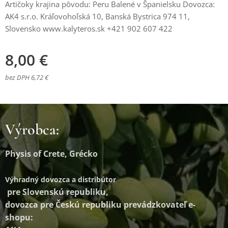
Artičoky krajina pôvodu: Peru Balené v Španielsku Dovozca:
AK4 s.r.o. Kráľovohoľská 10, Banská Bystrica 974 11,
Slovensko www.kalyteros.sk +421 902 607 422
8,00
€
bez DPH 6,72 €
Výrobca:
Physis of Crete, Grécko
Výhradný dovozca a distribútor
pre Slovenskú republiku,
dovozca pre Českú republiku prevádzkovateľ e-
shopu: