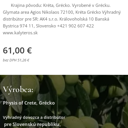
Krajina pôvodu: Kréta, Grécko. Vyrobené v Grécku.
Glymata area Agios Nikolaos 72100, Kréta Grécko Výhradný
distribútor pre SR: AK4 s.r.o. Královoholská 10 Banská
Bystrica 974 11, Slovensko +421 902 607 422
www.kalyteros.sk
61,00
€
bez DPH 51,26 €
Výrobca:
Physis of Crete, Grécko
Výhradný dovozca a distribútor
pre Slovenskú republiku,