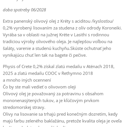
doba spotreby 06/2028
Extra panenský olivový olej z Kréty s aciditou /kyslosťou/
0,2% vyrobený lisovaním za studena z olív odrody Koroneiki.
Vyrába sa v oblasti na južnej Kréte v Lasithi s rodinnou
tradíciou výroby olivového oleja. Je najlepšou voľbou na
šaláty, varenie a studenú kuchyňu.Skúste ochutnať jeho
vynikajúcu chuť len tak na bagete či pečive.
Physis of Crete 0,2% získal zlatú medailu v Aténach 2018,
2025 a zlatú medailu COOC v Rethymno 2018
a mnoho iných ocennení
Čo by ste mali vedieť o olivovom oleji
Olivový olej je považovaný za potravinu s obsahom
mononenasýtených tukov, a je kľúčovým prvkom
stredomorskej stravy.
Olivy na lisovanie sa trhajú pred konečným dozretím, kedy
majú farbu zeleného baklažánu, pretože kvalita oleja je oveľa