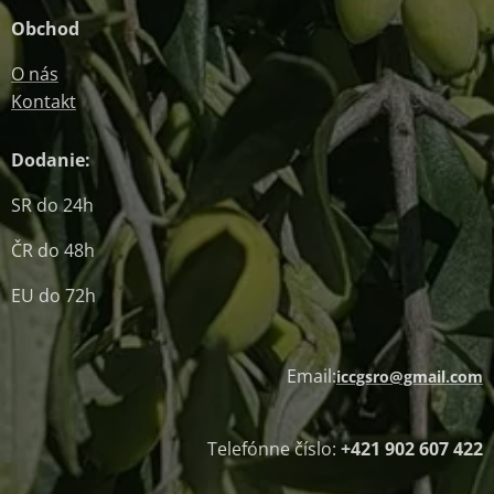
Obchod
O nás
Kontakt
Dodanie:
SR do 24h
ČR do 48h
EU do 72h
Email:
iccgsro@gmail.com
Telefónne číslo:
+421 902 607 422