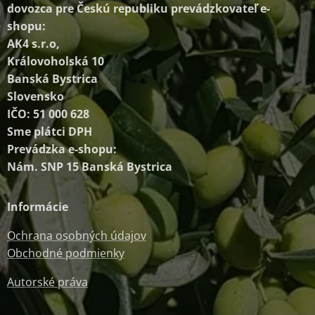
dovozca pre Českú republiku prevádzkovateľ e-
shopu:
AK4 s.r.o,
Královoholská 10
Banská Bystrica
Slovensko
IČO: 51 000 628
Sme plátci DPH
Prevádzka e-shopu:
Nám. SNP 15 Banská Bystrica
Informácie
Ochrana osobných údajov
Obchodné podmienky
Autorské práva