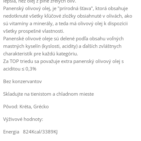
lepšia, než olej z plne zrelých olív.
Panenský olivový olej, je "prírodná šťava", ktorá obsahuje
nedotknuté všetky kľúčové zložky obsiahnuté v olivách, ako
sú vitamíny a minerály, a teda má olivový olej k dispozícii
všetky prospešné vlastnosti.
Panenské olivové oleje sú delené podľa obsahu voľných
mastných kyselín (kyslosti, acidity) a ďalších zvláštnych
charakteristík pre každú kategóriu.
Za TOP triedu sa považuje extra panenský olivový olej s
aciditou ≤ 0,3%
Bez konzervantov
Skladujte na tienistom a chladnom mieste
Pôvod: Kréta, Grécko
Výživové hodnoty:
Energia 824Kcal/3389KJ