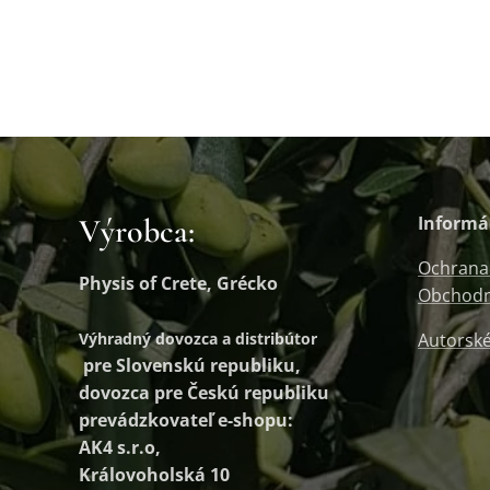
Výrobca:
Informá
Ochrana
Physis of Crete, Grécko
Obchodn
Výhradný dovozca a distribútor
Autorské
pre Slovenskú republiku,
dovozca pre Českú republiku
prevádzkovateľ e-shopu:
AK4 s.r.o,
Královoholská 10