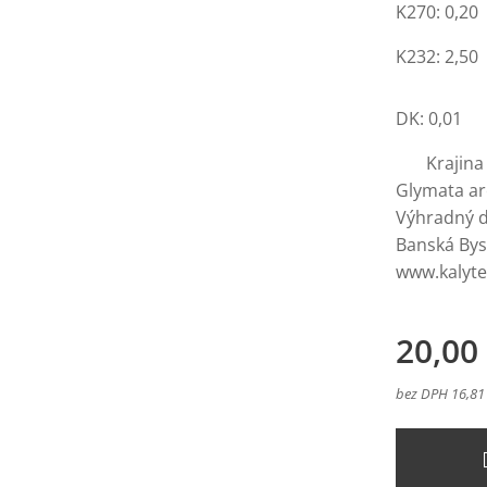
K270: 0,20
K232: 2,50
DK: 0,01
Krajina pô
Glymata ar
Výhradný di
Banská Bys
www.kalyt
20,00
bez DPH 16,81