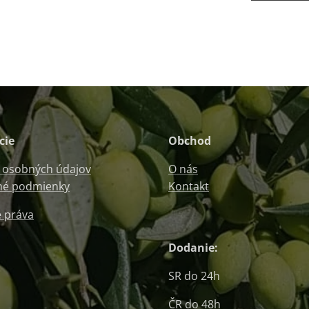
cie
Obchod
 osobných údajov
O nás
é podmienky
Kontakt
 práva
Dodanie:
SR do 24h
ČR do 48h