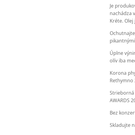
Je produko
nachádza v 
Kréte. Olej
Ochutnajte 
pikantnými
Úplne výni
olív iba m
Korona phy
Rethymno 
Strieborná
AWARDS 2
Bez konzer
Skladujte 