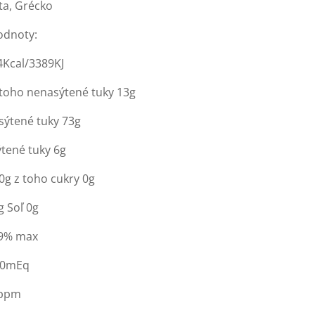
ta, Grécko
odnoty:
4Kcal/3389KJ
 toho nenasýtené tuky 13g
ýtené tuky 73g
tené tuky 6g
0g z toho cukry 0g
g Soľ 0g
29% max
20mEq
0ppm