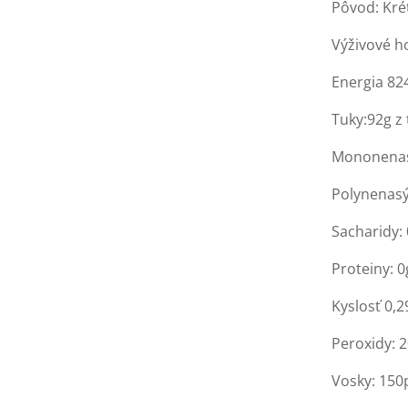
Pôvod: Kré
Výživové h
Energia 82
Tuky:92g z
Mononenas
Polynenasý
Sacharidy: 
Proteiny: 0
Kyslosť 0,
Peroxidy: 
Vosky: 15