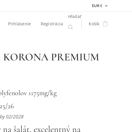
EUR
€
Hľadať
Prihlásenie
Registrácia
Košík
ml KORONA PREMIUM
olyfenolov 1175mg/kg
25/26
eby 02/2028
 na šalát, excelentný na