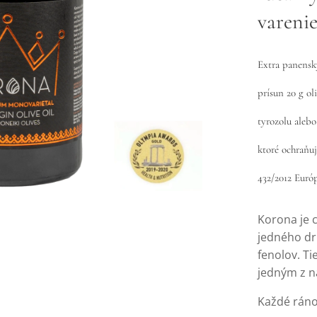
vareni
Extra panensk
prísun 20 g o
tyrozolu alebo
ktoré ochraňu
432/2012 Európ
Korona je 
jedného dr
fenolov. Ti
jedným z n
Každé ráno 