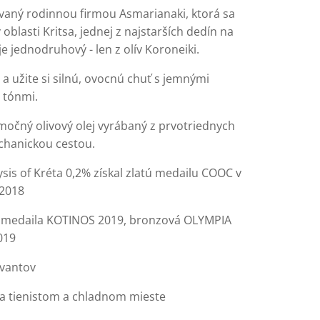
vaný rodinnou firmou Asmarianaki, ktorá sa
oblasti Kritsa, jednej z najstarších dedín na
 je jednodruhový - len z olív Koroneiki.
a užite si silnú, ovocnú chuť s jemnými
 tónmi.
močný olivový olej vyrábaný z prvotriednych
echanickou cestou.
sis of Kréta 0,2% získal zlatú medailu COOC v
2018
 medaila KOTINOS 2019, bronzová OLYMPIA
019
vantov
na tienistom a chladnom mieste