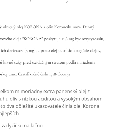
e
ý olivový olej KORONA z olív Koroneiki 100%. Denný
livového oleja "KORONA" poskytuje 11,6 mg hydroxytyrosolu,
 ich derivátov (5 mg), a preto olej patrí do kategórie olejov,
jú krvné tuky pred oxidačným stresom podľa nariadenia
skej únie. Certifikačné číslo 1718-C00452
celkom mimoriadny extra panenský olej z
uhu olív s nízkou aciditou a vysokým obsahom
eto dva dôležité ukazovatele činia olej Korona
ajlepších
za lyžičku na lačno