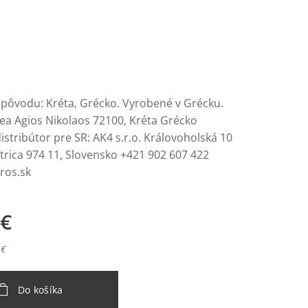
vodu: Kréta, Grécko. Vyrobené v Grécku.
ea Agios Nikolaos 72100, Kréta Grécko
stribútor pre SR: AK4 s.r.o. Královoholská 10
trica 974 11, Slovensko +421 902 607 422
eros.sk
€
 €
Do košíka