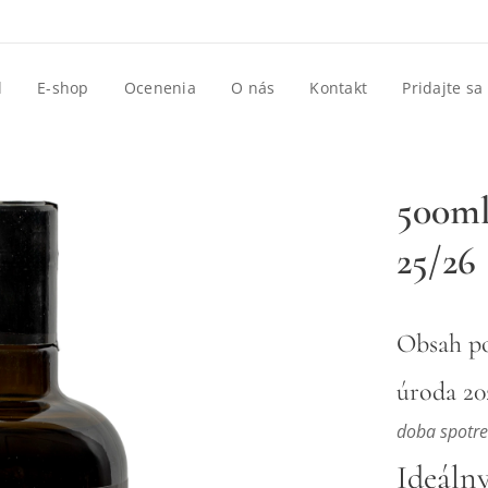
d
E-shop
Ocenenia
O nás
Kontakt
Pridajte sa
500
25/26
Obsah p
úroda 20
doba spotr
Ideálny