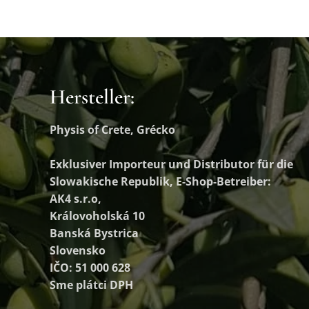
Hersteller:
Physis of Crete, Grécko
Exklusiver Importeur und Distributor
für die
Slowakische Republik, E-Shop-Betreiber:
AK4 s.r.o,
Královoholská 10
Banská Bystrica
Slovensko
IČO: 51 000 628
Sme plátci DPH