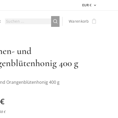
EUR
€
t
Warenkorb
nen- und
enblütenhonig 400 g
und Orangenblütenhonig 400 g
€
38 €