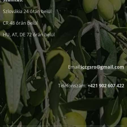
Szlovákia 24 órán belül
CR 48 órán belül
HU, AT, DE 72 órán belül
Email:
iccgsro@gmail.com
Telefonszám:
+421 902 607 422