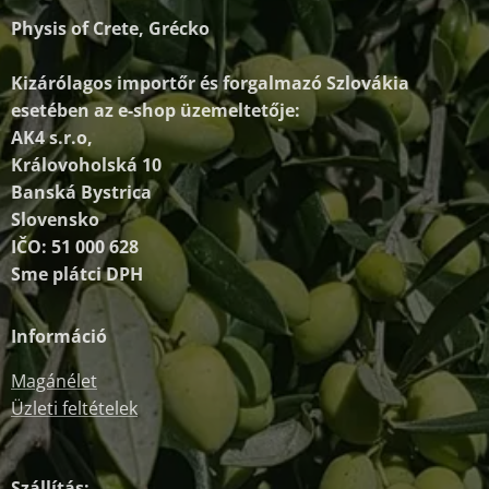
Physis of Crete, Grécko
Kizárólagos importőr és forgalmazó
Szlovákia
esetében az e-shop üzemeltetője:
AK4 s.r.o,
Královoholská 10
Banská Bystrica
Slovensko
IČO: 51 000 628
Sme plátci DPH
Információ
Magánélet
Üzleti feltételek
Szállítás: