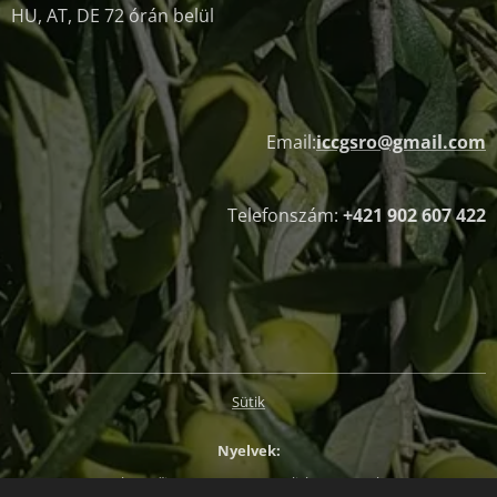
HU, AT, DE 72 órán belül
Email:
iccgsro@gmail.com
Telefonszám:
+421 902 607 422
Sütik
Nyelvek
Slovenčina
Magyar
English
Deutsch