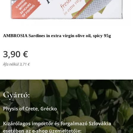
AMBROSIA Sardines in extra virgin olive oil, spicy 95g
3,90
€
Áfa nélkül 3,71 €
Gyártó:
Physis of Crete, Grécko
Kizárólagos importőr és forgalmazó
Szlovákia
esetében az e-shop üzemeltetője: