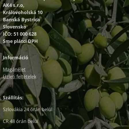
AK4 s.r.o,
Královoholská 10
Banská Bystrica
Slovensko
IČO: 51 000 628
Sme plátci DPH
Információ
Magánélet
Üzleti feltételek
Szállítás:
Szlovákia 24 órán belül
CR 48 órán belül