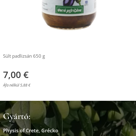
Sült padlizsán 650 g
7,00
€
Áfa nélkül 5,88 €
Gyártó:
Physis of Crete, Grécko