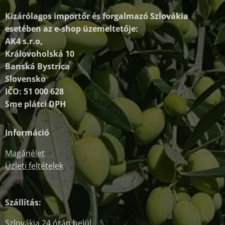
Kizárólagos importőr és forgalmazó
Szlovákia
esetében az e-shop üzemeltetője:
AK4 s.r.o,
Královoholská 10
Banská Bystrica
Slovensko
IČO: 51 000 628
Sme plátci DPH
Információ
Magánélet
Üzleti feltételek
Szállítás:
Szlovákia 24 órán belül