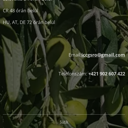
CR 48 órán belül
HU, AT, DE 72 órán belül
Email:
iccgsro@gmail.com
Telefonszám:
+421 902 607 422
Sütik