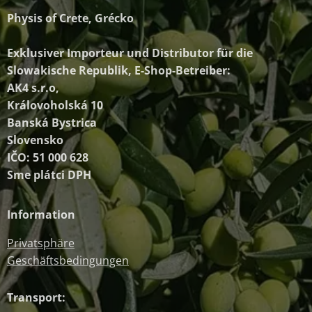
Physis of Crete, Grécko
Exklusiver Importeur und Distributor
für die
Slowakische Republik, E-Shop-Betreiber:
AK4 s.r.o,
Královoholská 10
Banská Bystrica
Slovensko
IČO: 51 000 628
Sme plátci DPH
Information
Privatsphäre
Geschäftsbedingungen
Transport: