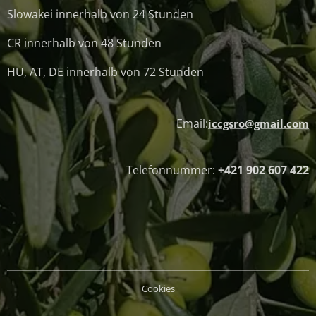
Slowakei innerhalb von 24 Stunden
CR innerhalb von 48 Stunden
HU, AT, DE innerhalb von 72 Stunden
Email:
iccgsro@gmail.com
Telefonnummer:
+421 902 607 422
Cookies