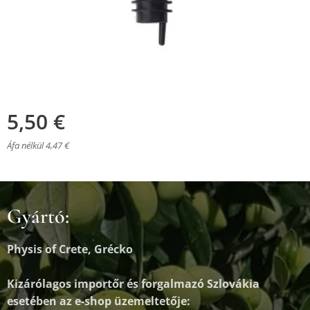
5,50
€
Áfa nélkül 4,47 €
Gyártó:
Physis of Crete, Grécko
Kizárólagos importőr és forgalmazó
Szlovákia
esetében az e-shop üzemeltetője: