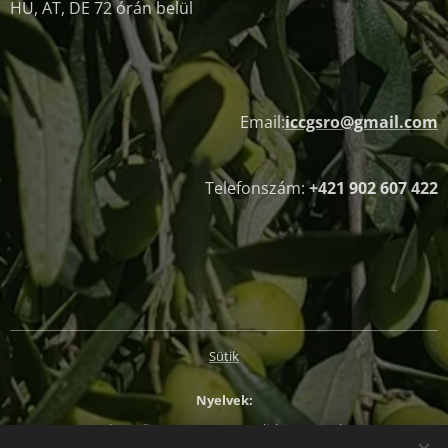
HU, AT, DE 72 órán belül
Email:
iccgsro@gmail.com
Telefonszám:
+421 902 607 422
Sütik
Nyelvek
Slovenčina
Magyar
English
Deutsch