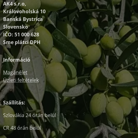
AK4 s.r.o,
Královoholská 10
Banská Bystrica
Slovensko
IČO: 51 000 628
Sme plátci DPH
Információ
Magánélet
Üzleti feltételek
Szállítás:
Szlovákia 24 órán belül
CR 48 órán belül