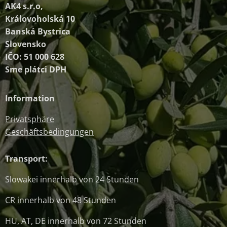
AK4 s.r.o,
Královoholská 10
Banská Bystrica
Slovensko
IČO: 51 000 628
Sme plátci DPH
Information
Privatsphäre
Geschäftsbedingungen
Transport:
Slowakei innerhalb von 24 Stunden
CR innerhalb von 48 Stunden
HU, AT, DE innerhalb von 72 Stunden