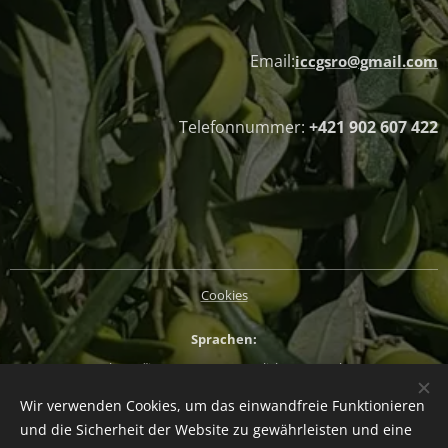
Email:
iccgsro@gmail.com
Telefonnummer:
+421 902 607 422
Cookies
Sprachen
Slovenčina
Magyar
English
Deutsch
Wir verwenden Cookies, um das einwandfreie Funktionieren
Währung
und die Sicherheit der Website zu gewährleisten und eine
EUR €
CZK Kč
HUF Ft
PLN zł