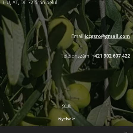
HU, AT, DE 72 órán belül
Email:
iccgsro@gmail.com
Telefonszám:
+421 902 607 422
Sütik
Nyelvek
Slovenčina
Magyar
English
Deutsch