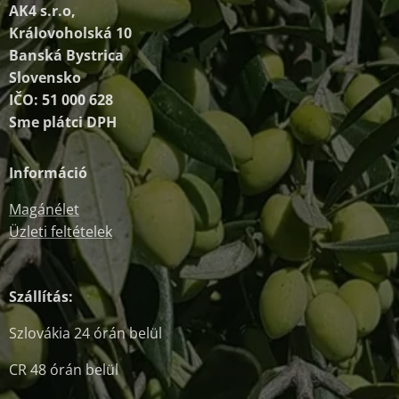
AK4 s.r.o,
Královoholská 10
Banská Bystrica
Slovensko
IČO: 51 000 628
Sme plátci DPH
Információ
Magánélet
Üzleti feltételek
Szállítás:
Szlovákia 24 órán belül
CR 48 órán belül