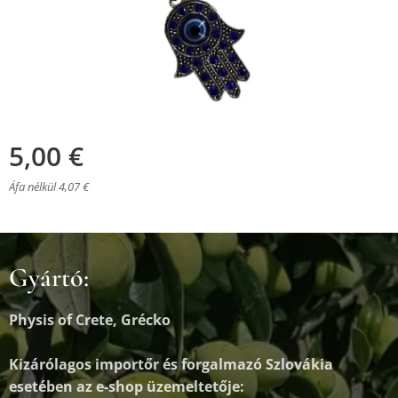
5,00
€
Áfa nélkül 4,07 €
Gyártó:
Physis of Crete, Grécko
Kizárólagos importőr és forgalmazó
Szlovákia
esetében az e-shop üzemeltetője: