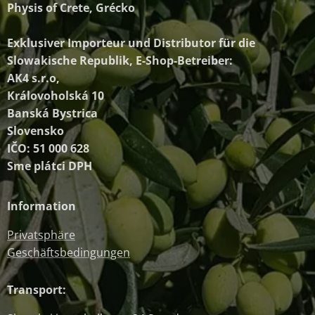
Physis of Crete, Grécko
Exklusiver Importeur und Distributor
für die
Slowakische Republik, E-Shop-Betreiber:
AK4 s.r.o,
Královoholská 10
Banská Bystrica
Slovensko
IČO: 51 000 628
Sme plátci DPH
Information
Privatsphäre
Geschäftsbedingungen
Transport: