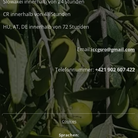
Slowakei innerhalb von 24 Stunden
CR innerhalb von 48 Stunden
HU, AT, DE innerhalb von 72 Stunden
Email:
iccgsro@gmail.com
Telefonnummer:
+421 902 607 422
Cookies
Sprachen