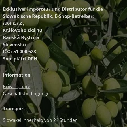
Exklusiver Importeur und Distributor
für die
Slowakische Republik, E-Shop-Betreiber:
AK4 s.r.o,
Královoholská 10
Banská Bystrica
Slovensko
IČO: 51 000 628
Sme plátci DPH
Information
Privatsphäre
Geschäftsbedingungen
Transport:
Slowakei innerhalb von 24 Stunden