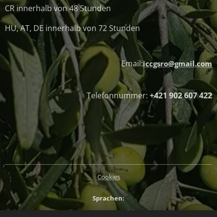
CR innerhalb von 48 Stunden
HU, AT, DE innerhalb von 72 Stunden
Email:
iccgsro@gmail.com
Telefonnummer:
+421 902 607 422
Cookies
Sprachen
Slovenčina
Magyar
English
Deutsch