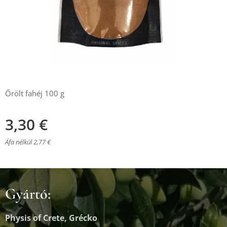
Őrölt fahéj 100 g
3,30
€
Áfa nélkül 2,77 €
Gyártó:
Physis of Crete, Grécko