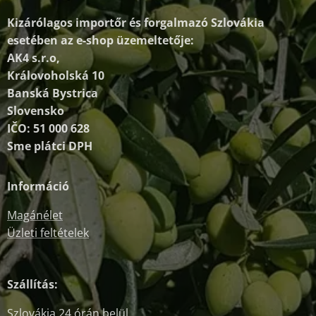
Kizárólagos importőr és forgalmazó
Szlovákia
esetében az e-shop üzemeltetője:
AK4 s.r.o,
Královoholská 10
Banská Bystrica
Slovensko
IČO: 51 000 628
Sme plátci DPH
Információ
Magánélet
Üzleti feltételek
Szállítás:
Szlovákia 24 órán belül