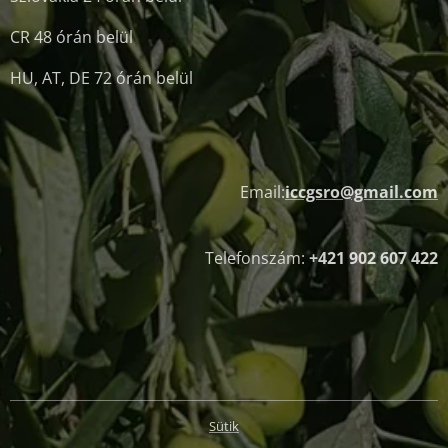
CR 48 órán belül
HU, AT, DE 72 órán belül
Email:
iccgsro@gmail.com
Telefonszám:
+421 902 607 422
Sütik