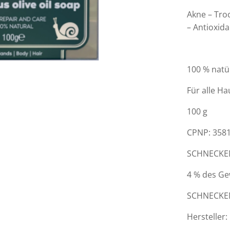
Akne – Tro
– Antioxid
100 % natü
Für alle H
100 g
CPNP: 358
SCHNECKE
4 % des Ge
SCHNECKE
Hersteller: