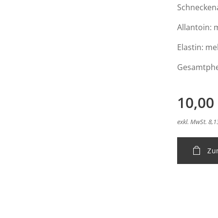
Schneckena
Allantoin:
Elastin: me
Gesamtphe
10,00
exkl. MwSt. 8,1
Zu