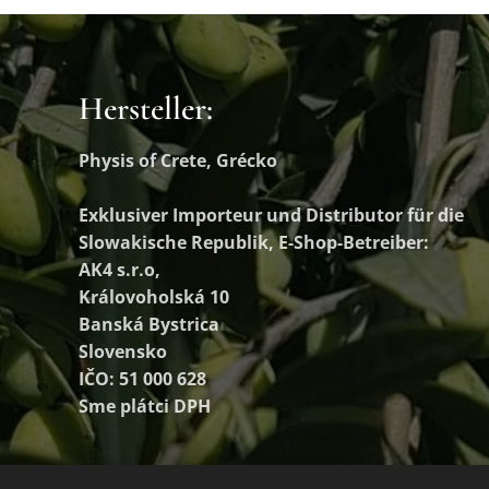
Hersteller:
Physis of Crete, Grécko
Exklusiver Importeur und Distributor
für die
Slowakische Republik, E-Shop-Betreiber:
AK4 s.r.o,
Královoholská 10
Banská Bystrica
Slovensko
IČO: 51 000 628
Sme plátci DPH