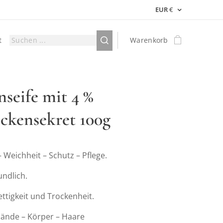
EUR
€
t
Warenkorb
nseife mit 4 %
ckensekret 100g
 Weichheit – Schutz – Pflege.
ndlich.
ettigkeit und Trockenheit.
Hände – Körper – Haare