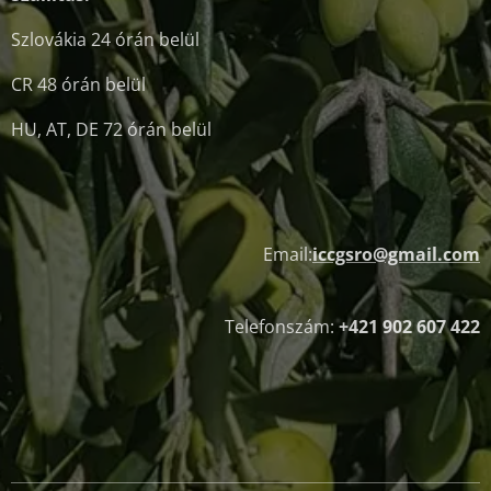
Szlovákia 24 órán belül
CR 48 órán belül
HU, AT, DE 72 órán belül
Email:
iccgsro@gmail.com
Telefonszám:
+421 902 607 422