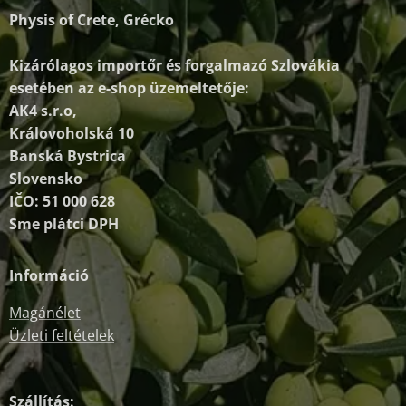
Physis of Crete, Grécko
Kizárólagos importőr és forgalmazó
Szlovákia
esetében az e-shop üzemeltetője:
AK4 s.r.o,
Královoholská 10
Banská Bystrica
Slovensko
IČO: 51 000 628
Sme plátci DPH
Információ
Magánélet
Üzleti feltételek
Szállítás: