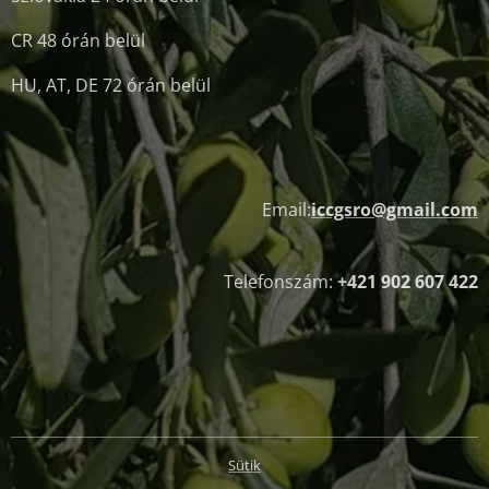
CR 48 órán belül
HU, AT, DE 72 órán belül
Email:
iccgsro@gmail.com
Telefonszám:
+421 902 607 422
Sütik