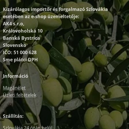
Kizárólagos importőr és forgalmazó
Szlovákia
esetében az e-shop üzemeltetője:
AK4 s.r.o,
Královoholská 10
Banská Bystrica
Slovensko
IČO: 51 000 628
Sme plátci DPH
Információ
Magánélet
Üzleti feltételek
Szállítás:
Szlovákia 24 órán belül