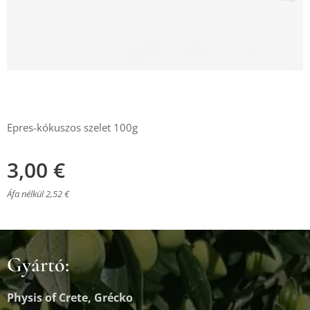
Epres-kókuszos szelet 100g
3,00
€
Áfa nélkül 2,52 €
Gyártó:
Physis of Crete, Grécko