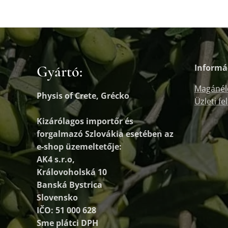
Gyártó:
Informá
Magánél
Physis of Crete, Grécko
Üzleti fe
Kizárólagos importőr és
forgalmazó
Szlovákia esetében az
e-shop üzemeltetője:
AK4 s.r.o,
Královoholská 10
Banská Bystrica
Slovensko
IČO: 51 000 628
Sme plátci DPH