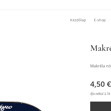
Kezdőlap
E-shop
Makré
Makréla nö
4,50
€
Áfa nélkül 3,78