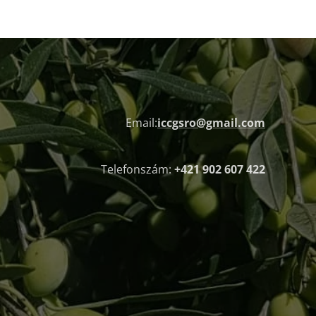
Email:
iccgsro@gmail.com
Telefonszám:
+421 902 607 422