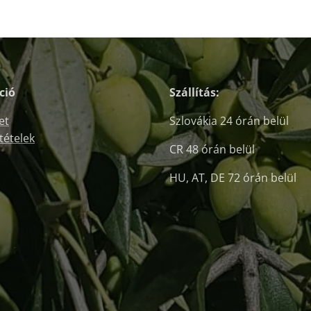
ció
Szállítás:
et
Szlovákia 24 órán belül
ltételek
CR 48 órán belül
HU, AT, DE 72 órán belül